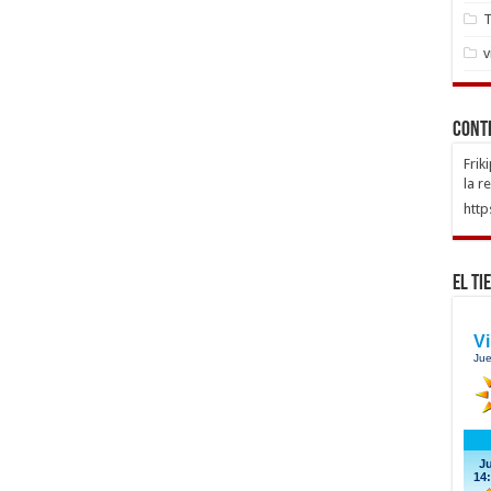
T
v
Cont
Frik
la r
http
El Ti