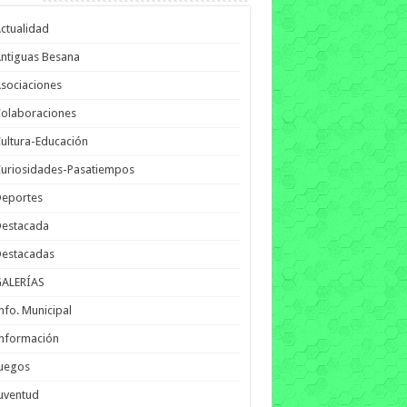
ctualidad
ntiguas Besana
sociaciones
olaboraciones
ultura-Educación
uriosidades-Pasatiempos
Deportes
Destacada
Destacadas
GALERÍAS
nfo. Municipal
nformación
Juegos
uventud