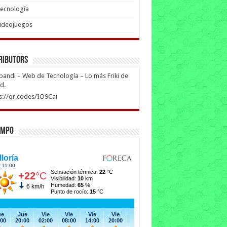
ecnología
ideojuegos
ributors
ipandi – Web de Tecnología – Lo más Friki de
ed.
s://qr.codes/IO9Cai
empo