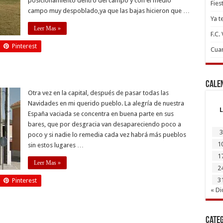
posicionamiento dentro del campo y con el medio
Fies
campo muy despoblado,ya que las bajas hicieron que …
Ya t
Leer Mas »
F.C.
Pinterest
Cuan
Cale
Otra vez en la capital, después de pasar todas las
Navidades en mi querido pueblo. La alegría de nuestra
L
España vaciada se concentra en buena parte en sus
bares, que por desgracia van desapareciendo poco a
3
poco y si nadie lo remedia cada vez habrá más pueblos
1
sin estos lugares …
1
Leer Mas »
2
3
Pinterest
« Di
Cate