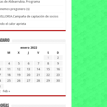
tas de Aldearrubia. Programa
enemos pregonero (s)
 VILLORIA.Campaña de captación de socios
do el calor aprieta
ndario
enero 2022
M
X
J
V
S
D
1
2
4
5
6
7
8
9
0
11
12
13
14
15
16
7
18
19
20
21
22
23
4
25
26
27
28
29
30
1
c
Feb »
gorías