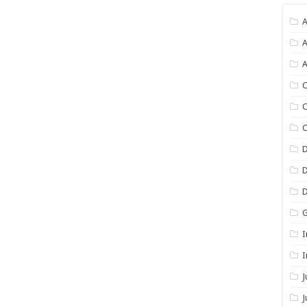
A
A
A
C
C
C
I
I
J