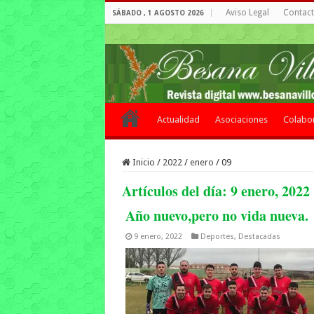
Aviso Legal
Contacto
SÁBADO , 1 AGOSTO 2026
Actualidad
Asociaciones
Colabo
Inicio
/
2022
/
enero
/
09
Artículos del día:
9 enero, 2022
Año nuevo,pero no vida nueva.
9 enero, 2022
Deportes
,
Destacadas