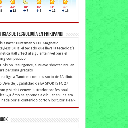
ticias de Tecnología en Frikipandi
isis Razer Huntsman V3 HE Magnetic
eyless 8KHz: el teclado que lleva la tecnología
ética Hall Effect al siguiente nivel para el
ing competitivo
Division Resurgence, el nuevo shooter RPG en
era persona gratuito
ips elige a Tandem como su socio de IA clínica
 Dive de jugabilidad de EA SPORTS FC 27
m y Mitch Leeuwe ilustrador profesional
ica: «¿Cómo se aprende a dibujar en una era
nada por el contenido corto y los tutoriales?»
book