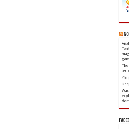
No
Anál
Tenk
magn
gam
The 
terc
Phil
Deep
Waco
expl
domi
Face