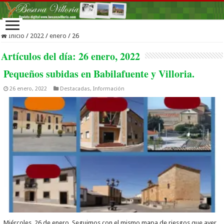
Inicio
/
2022
/
enero
/
26
Artículos del día:
26 enero, 2022
Pequeños subidas en Babilafuente y Villoria.
26 enero, 2022
Destacadas
,
Información
Miércoles, 26 de enero. Seguimos con el mismo mapa de riesgos que ayer,