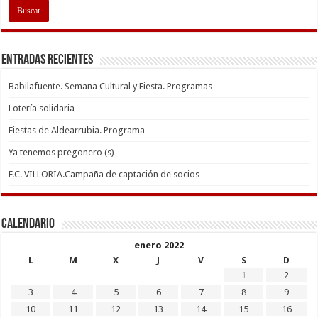
Entradas recientes
Babilafuente. Semana Cultural y Fiesta. Programas
Lotería solidaria
Fiestas de Aldearrubia. Programa
Ya tenemos pregonero (s)
F.C. VILLORIA.Campaña de captación de socios
Calendario
enero 2022
L
M
X
J
V
S
D
1
2
3
4
5
6
7
8
9
10
11
12
13
14
15
16