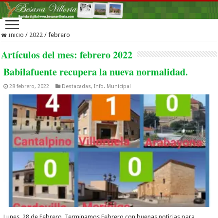
Inicio
/
2022
/
febrero
Artículos del mes:
febrero 2022
Babilafuente recupera la nueva normalidad.
28 febrero, 2022
Destacadas
,
Info. Municipal
Lunes, 28 de Febrero. Terminamos Febrero con buenas noticias para