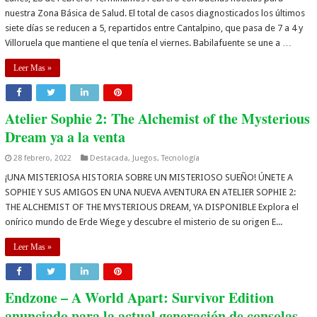
nuestra Zona Básica de Salud. El total de casos diagnosticados los últimos
siete días se reducen a 5, repartidos entre Cantalpino, que pasa de 7 a 4 y
Villoruela que mantiene el que tenía el viernes. Babilafuente se une a …
Leer Mas »
Atelier Sophie 2: The Alchemist of the Mysterious
Dream ya a la venta
28 febrero, 2022
Destacada
,
Juegos
,
Tecnología
¡UNA MISTERIOSA HISTORIA SOBRE UN MISTERIOSO SUEÑO! ÚNETE A
SOPHIE Y SUS AMIGOS EN UNA NUEVA AVENTURA EN ATELIER SOPHIE 2:
THE ALCHEMIST OF THE MYSTERIOUS DREAM, YA DISPONIBLE Explora el
onírico mundo de Erde Wiege y descubre el misterio de su origen E...
Leer Mas »
Endzone – A World Apart: Survivor Edition
anunciado para la actual generación de consolas