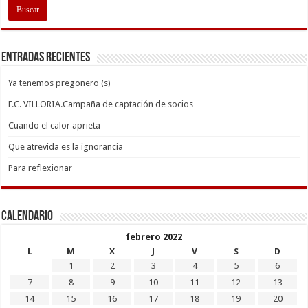
Entradas recientes
Ya tenemos pregonero (s)
F.C. VILLORIA.Campaña de captación de socios
Cuando el calor aprieta
Que atrevida es la ignorancia
Para reflexionar
Calendario
febrero 2022
L
M
X
J
V
S
D
1
2
3
4
5
6
7
8
9
10
11
12
13
14
15
16
17
18
19
20