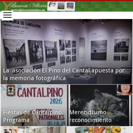
La asociación El Pino del Cantal apuesta por
la memoria fotográfica
Fiestas de Cantalpino.
Merecidísimo
Programa
reconocimiento