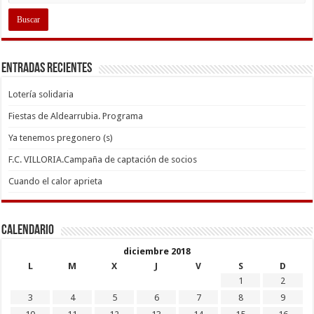
Entradas recientes
Lotería solidaria
Fiestas de Aldearrubia. Programa
Ya tenemos pregonero (s)
F.C. VILLORIA.Campaña de captación de socios
Cuando el calor aprieta
Calendario
diciembre 2018
L
M
X
J
V
S
D
1
2
3
4
5
6
7
8
9