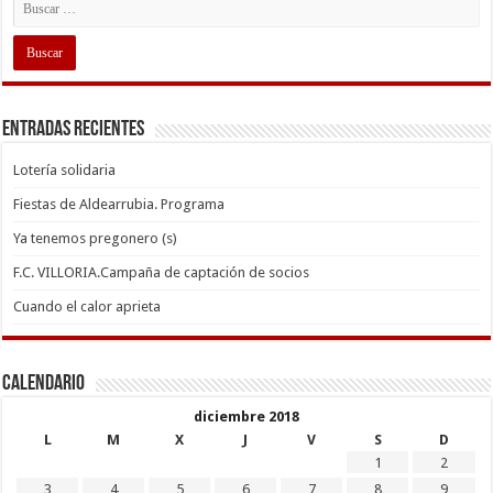
Entradas recientes
Lotería solidaria
Fiestas de Aldearrubia. Programa
Ya tenemos pregonero (s)
F.C. VILLORIA.Campaña de captación de socios
Cuando el calor aprieta
Calendario
diciembre 2018
L
M
X
J
V
S
D
1
2
3
4
5
6
7
8
9