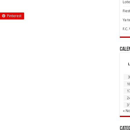
Lote
Fies
Pinterest
Ya t
F.C.
Cale
L
3
1
1
2
3
« N
Cate