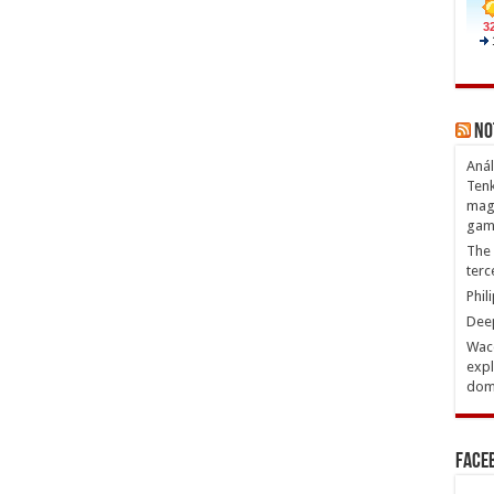
No
Anál
Tenk
magn
gam
The 
terc
Phil
Deep
Waco
expl
domi
Face