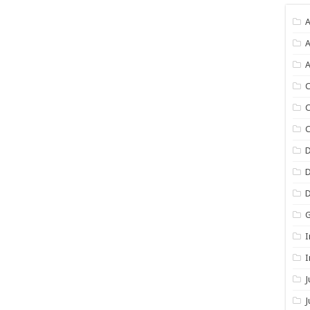
A
A
A
C
C
C
I
I
J