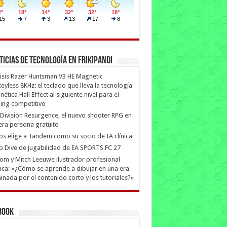
ticias de Tecnología en Frikipandi
isis Razer Huntsman V3 HE Magnetic
eyless 8KHz: el teclado que lleva la tecnología
ética Hall Effect al siguiente nivel para el
ing competitivo
Division Resurgence, el nuevo shooter RPG en
era persona gratuito
ips elige a Tandem como su socio de IA clínica
 Dive de jugabilidad de EA SPORTS FC 27
m y Mitch Leeuwe ilustrador profesional
ica: «¿Cómo se aprende a dibujar en una era
nada por el contenido corto y los tutoriales?»
book