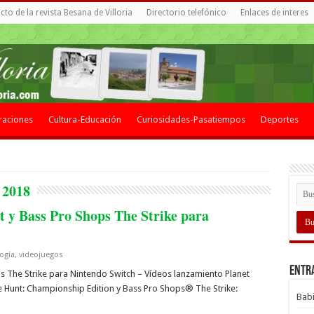
to de la revista Besana de Villoria
Directorio telefónico
Enlaces de interes
raciones
Cultura-Educación
Curiosidades-Pasatiempos
Deportes
 2018
t y Bass Pro Shops The Strike para
ogía
,
videojuegos
Entr
ps The Strike para Nintendo Switch – Vídeos lanzamiento Planet
 Hunt: Championship Edition y Bass Pro Shops® The Strike:
Babi