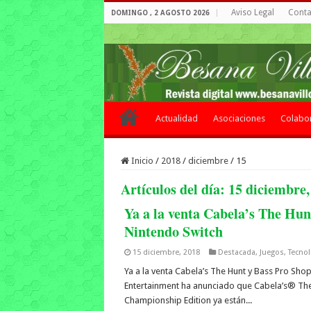
Aviso Legal
Contac
DOMINGO , 2 AGOSTO 2026
Actualidad
Asociaciones
Colabo
Inicio
/
2018
/
diciembre
/
15
Artículos del día:
15 diciembre,
Ya a la venta Cabela’s The Hun
Nintendo Switch
15 diciembre, 2018
Destacada
,
Juegos
,
Tecnol
Ya a la venta Cabela’s The Hunt y Bass Pro Sho
Entertainment ha anunciado que Cabela’s® The
Championship Edition ya están...