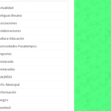
ctualidad
ntiguas Besana
sociaciones
olaboraciones
ultura-Educación
uriosidades-Pasatiempos
Deportes
Destacada
Destacadas
GALERÍAS
nfo. Municipal
nformación
Juegos
uventud