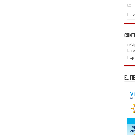
T
v
Cont
Frik
la r
http
El Ti