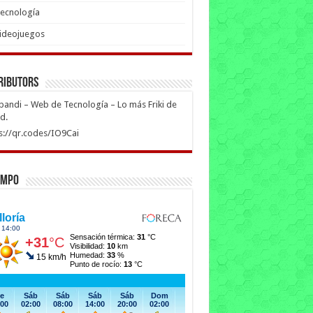
ecnología
ideojuegos
ributors
ipandi – Web de Tecnología – Lo más Friki de
ed.
s://qr.codes/IO9Cai
empo