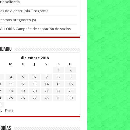
ría solidaria
tas de Aldearrubia. Programa
enemos pregonero (s)
 VILLORIA.Campaña de captación de socios
ndario
diciembre 2018
M
X
J
V
S
D
1
2
4
5
6
7
8
9
0
11
12
13
14
15
16
7
18
19
20
21
22
23
4
25
26
27
28
29
30
1
ov
Ene »
gorías