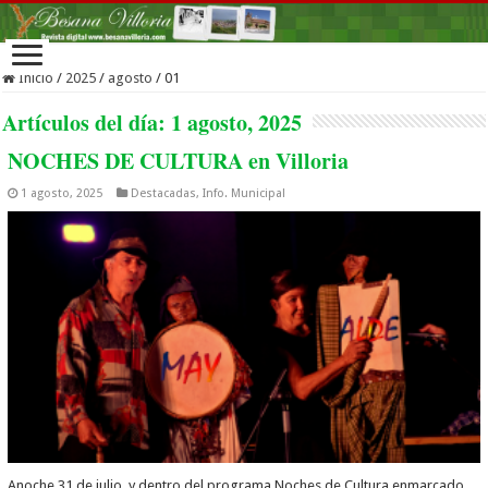
Inicio
/
2025
/
agosto
/
01
Artículos del día:
1 agosto, 2025
NOCHES DE CULTURA en Villoria
1 agosto, 2025
Destacadas
,
Info. Municipal
Anoche 31 de julio, y dentro del programa Noches de Cultura enmarcado