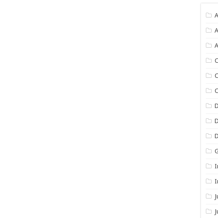
A
A
A
C
C
C
I
I
J