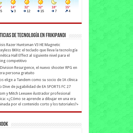
ticias de Tecnología en Frikipandi
isis Razer Huntsman V3 HE Magnetic
eyless 8KHz: el teclado que lleva la tecnología
ética Hall Effect al siguiente nivel para el
ing competitivo
Division Resurgence, el nuevo shooter RPG en
era persona gratuito
ips elige a Tandem como su socio de IA clínica
 Dive de jugabilidad de EA SPORTS FC 27
m y Mitch Leeuwe ilustrador profesional
ica: «¿Cómo se aprende a dibujar en una era
nada por el contenido corto y los tutoriales?»
book