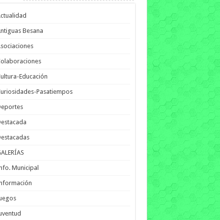
ctualidad
ntiguas Besana
sociaciones
olaboraciones
ultura-Educación
uriosidades-Pasatiempos
Deportes
Destacada
Destacadas
GALERÍAS
nfo. Municipal
nformación
Juegos
uventud