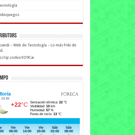
ecnología
ideojuegos
ributors
ipandi – Web de Tecnología – Lo más Friki de
ed.
s://qr.codes/IO9Cai
empo