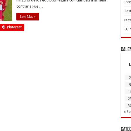
ninguno de los equipos llegara con claridad a la meta
Lote
contraria.Fue …
Fies
Leer Mas »
Ya t
Pinterest
F.C.
Cale
L
2
9
1
2
3
« S
Cate