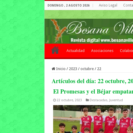
Aviso Legal
Contac
DOMINGO , 2 AGOSTO 2026
Actualidad
Asociaciones
Colabo
Inicio
/
2023
/
octubre
/
22
Artículos del día:
22 octubre, 2
El Promesas y el Béjar empatan
22 octubre, 2023
Destacadas
,
Juventud