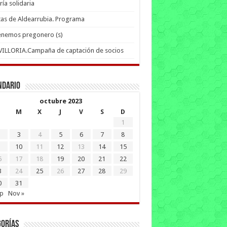
ría solidaria
tas de Aldearrubia. Programa
enemos pregonero (s)
 VILLORIA.Campaña de captación de socios
ndario
octubre 2023
M
X
J
V
S
D
1
3
4
5
6
7
8
10
11
12
13
14
15
6
17
18
19
20
21
22
3
24
25
26
27
28
29
0
31
ep
Nov »
gorías