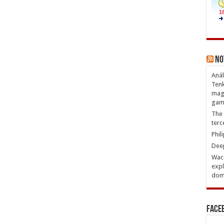
No
Anál
Tenk
magn
gam
The 
terc
Phil
Deep
Waco
expl
domi
Face