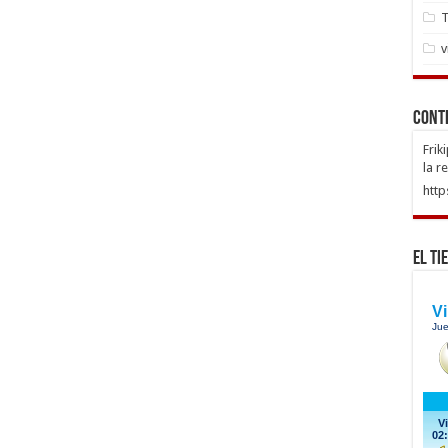
T
v
Cont
Frik
la r
http
El Ti