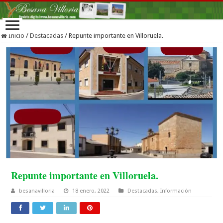
Inicio
/
Destacadas
/
Repunte importante en Villoruela.
Repunte importante en Villoruela.
besanavilloria
18 enero, 2022
Destacadas
,
Información