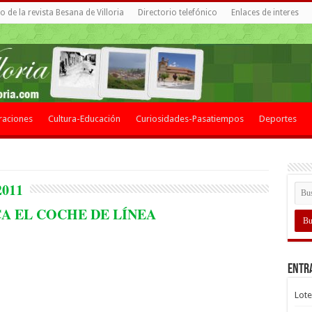
 de la revista Besana de Villoria
Directorio telefónico
Enlaces de interes
raciones
Cultura-Educación
Curiosidades-Pasatiempos
Deportes
2011
A EL COCHE DE LÍNEA
Entr
Lote