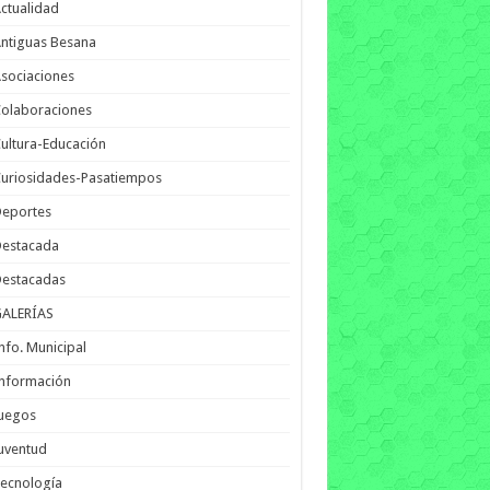
ctualidad
ntiguas Besana
sociaciones
olaboraciones
ultura-Educación
uriosidades-Pasatiempos
Deportes
Destacada
Destacadas
GALERÍAS
nfo. Municipal
nformación
Juegos
uventud
ecnología