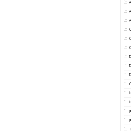
A
A
A
C
C
C
I
I
J
T