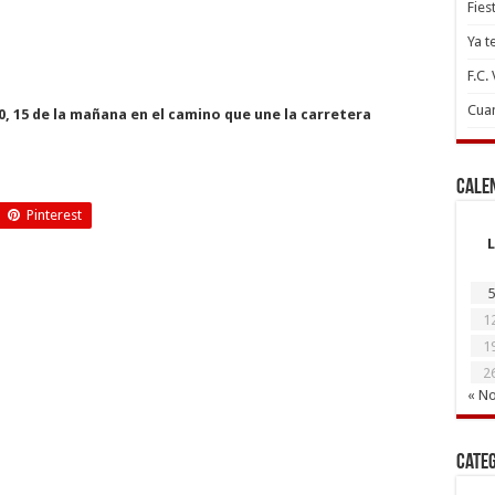
Fies
Ya t
F.C.
Cuan
10, 15 de la mañana en el camino que une la carretera
Cale
Pinterest
L
5
1
1
2
« N
Cate