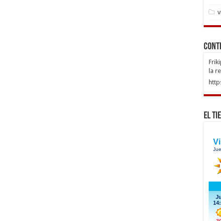
v
Cont
Frik
la r
http
El Ti