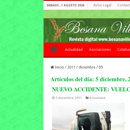
Aviso Legal
Contacto
SÁBADO , 1 AGOSTO 2026
Actualidad
Asociaciones
Colabo
Inicio
/
2011
/
diciembre
/
05
Artículos del día:
5 diciembre, 
NUEVO ACCIDENTE: VUELC
5 diciembre, 2011
Actualidad