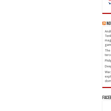
No
Anál
Tenk
magn
gam
The 
terc
Phil
Deep
Waco
expl
domi
Face