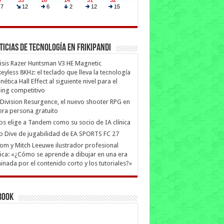
ticias de Tecnología en Frikipandi
isis Razer Huntsman V3 HE Magnetic
eyless 8KHz: el teclado que lleva la tecnología
ética Hall Effect al siguiente nivel para el
ing competitivo
Division Resurgence, el nuevo shooter RPG en
era persona gratuito
ips elige a Tandem como su socio de IA clínica
 Dive de jugabilidad de EA SPORTS FC 27
m y Mitch Leeuwe ilustrador profesional
ica: «¿Cómo se aprende a dibujar en una era
nada por el contenido corto y los tutoriales?»
book