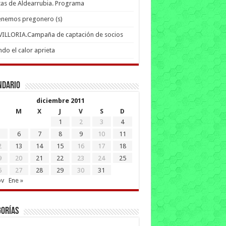
tas de Aldearrubia. Programa
enemos pregonero (s)
 VILLORIA.Campaña de captación de socios
do el calor aprieta
ndario
diciembre 2011
M
X
J
V
S
D
1
2
3
4
6
7
8
9
10
11
2
13
14
15
16
17
18
9
20
21
22
23
24
25
6
27
28
29
30
31
ov
Ene »
gorías