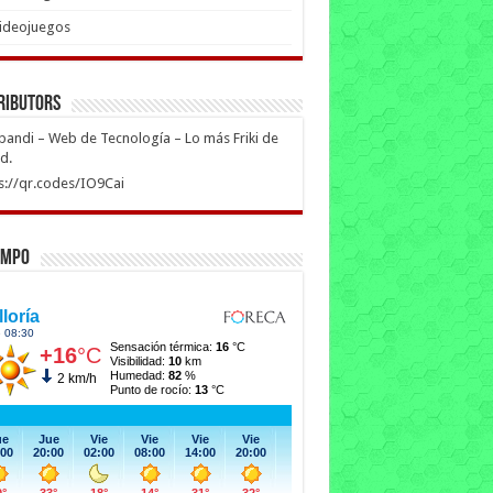
ideojuegos
ributors
ipandi – Web de Tecnología – Lo más Friki de
ed.
s://qr.codes/IO9Cai
empo