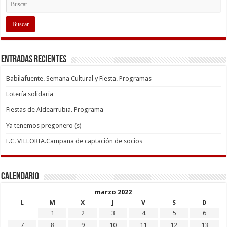
Entradas recientes
Babilafuente. Semana Cultural y Fiesta. Programas
Lotería solidaria
Fiestas de Aldearrubia. Programa
Ya tenemos pregonero (s)
F.C. VILLORIA.Campaña de captación de socios
Calendario
marzo 2022
L
M
X
J
V
S
D
1
2
3
4
5
6
7
8
9
10
11
12
13