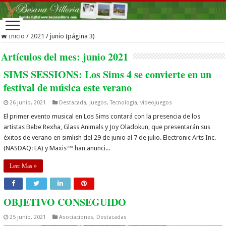
Inicio
/
2021
/
junio (página 3)
Artículos del mes:
junio 2021
SIMS SESSIONS: Los Sims 4 se convierte en un
festival de música este verano
26 junio, 2021
Destacada
,
Juegos
,
Tecnología
,
videojuegos
El primer evento musical en Los Sims contará con la presencia de los
artistas Bebe Rexha, Glass Animals y Joy Oladokun, que presentarán sus
éxitos de verano en simlish del 29 de junio al 7 de julio. Electronic Arts Inc.
(NASDAQ: EA) y Maxis™ han anunci...
Leer Mas »
OBJETIVO CONSEGUIDO
25 junio, 2021
Asociaciones
,
Destacadas