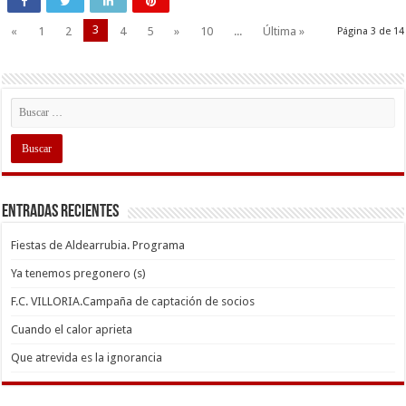
3
«
1
2
4
5
»
10
...
Última »
Página 3 de 14
Entradas recientes
Fiestas de Aldearrubia. Programa
Ya tenemos pregonero (s)
F.C. VILLORIA.Campaña de captación de socios
Cuando el calor aprieta
Que atrevida es la ignorancia