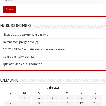
Entradas recientes
Fiestas de Aldearrubia. Programa
Ya tenemos pregonero (s)
F.C. VILLORIA.Campaña de captación de socios
Cuando el calor aprieta
Que atrevida es la ignorancia
Calendario
junio 2021
L
M
X
J
V
S
D
1
2
3
4
5
6
7
8
9
10
11
12
13