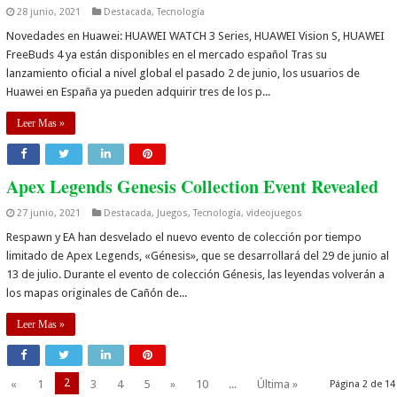
28 junio, 2021
Destacada
,
Tecnología
Novedades en Huawei: HUAWEI WATCH 3 Series, HUAWEI Vision S, HUAWEI
FreeBuds 4 ya están disponibles en el mercado español Tras su
lanzamiento oficial a nivel global el pasado 2 de junio, los usuarios de
Huawei en España ya pueden adquirir tres de los p...
Leer Mas »
Apex Legends Genesis Collection Event Revealed
27 junio, 2021
Destacada
,
Juegos
,
Tecnología
,
videojuegos
Respawn y EA han desvelado el nuevo evento de colección por tiempo
limitado de Apex Legends, «Génesis», que se desarrollará del 29 de junio al
13 de julio. Durante el evento de colección Génesis, las leyendas volverán a
los mapas originales de Cañón de...
Leer Mas »
2
«
1
3
4
5
»
10
...
Última »
Página 2 de 14