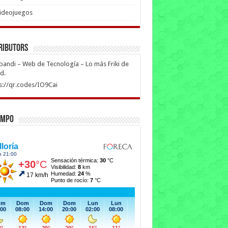
ideojuegos
ributors
ipandi – Web de Tecnología – Lo más Friki de
ed.
s://qr.codes/IO9Cai
empo