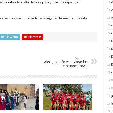
A
anta está a la vuelta de la esquina y miles de españoles
A
A
viviencia y mundo abierto para jugar en tu smartphone esta
C
C
LinkedIn
Pinterest
C
Siguiente
Alexa, ¿Quién va a ganar las
elecciones 28A?
I
I
J
T