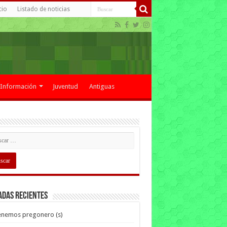
cio
Listado de noticias
Información
Juventud
Antiguas
adas recientes
enemos pregonero (s)