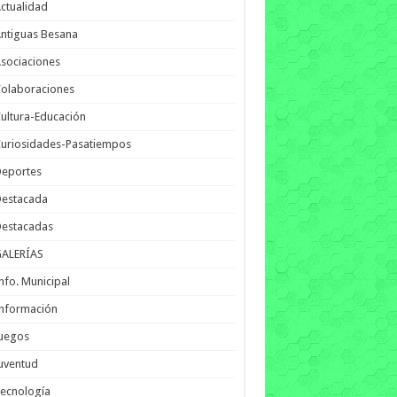
ctualidad
ntiguas Besana
sociaciones
olaboraciones
ultura-Educación
uriosidades-Pasatiempos
Deportes
Destacada
Destacadas
GALERÍAS
nfo. Municipal
nformación
Juegos
uventud
ecnología