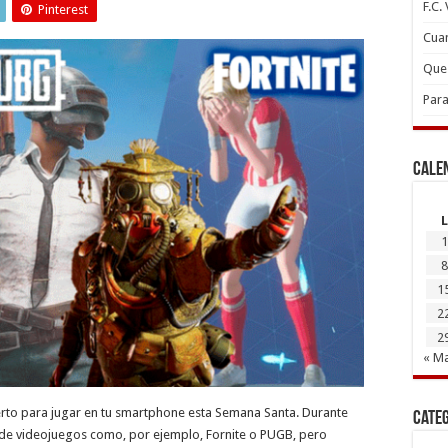
F.C.
Pinterest
Cuan
Que 
Para
Cale
L
1
8
1
2
2
« M
rto para jugar en tu smartphone esta Semana Santa. Durante
Cate
de videojuegos como, por ejemplo, Fornite o PUGB, pero