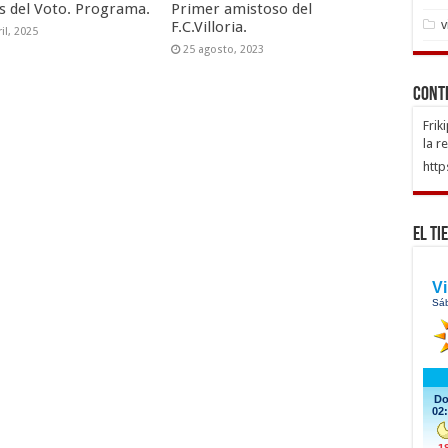
as del Voto. Programa.
Primer amistoso del
v
F.C.Villoria.
il, 2025
25 agosto, 2023
Cont
Frik
la r
http
El Ti