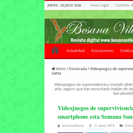
Aviso Legal
Contacto de
JUEVES , 30 JULIO 2026
Actualidad
Asociaciones
Colabo
Inicio
/
Destacada
/
Videojuegos de superviv
Santa
Videojuegos de superviviencia y mundo abier
año, seguro que has escuchado hablar de vid
has decidid
Videojuegos de supervivienci
smartphone esta Semana San
besanavilloria
21 abril, 2019
Dest