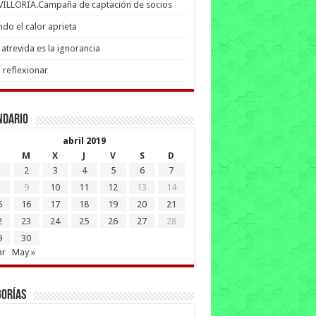
 VILLORIA.Campaña de captación de socios
do el calor aprieta
atrevida es la ignorancia
 reflexionar
ndario
abril 2019
M
X
J
V
S
D
2
3
4
5
6
7
9
10
11
12
13
14
5
16
17
18
19
20
21
2
23
24
25
26
27
28
9
30
ar
May »
gorías