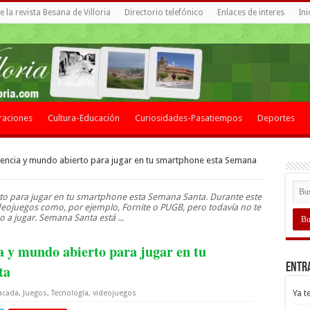
 la revista Besana de Villoria
Directorio telefónico
Enlaces de interes
Ini
raciones
Cultura-Educación
Curiosidades-Pasatiempos
Deportes
iencia y mundo abierto para jugar en tu smartphone esta Semana
to para jugar en tu smartphone esta Semana Santa. Durante este
eojuegos como, por ejemplo, Fornite o PUGB, pero todavía no te
o a jugar. Semana Santa está ...
a y mundo abierto para jugar en tu
Entr
ta
Ya t
acada
,
Juegos
,
Tecnología
,
videojuegos