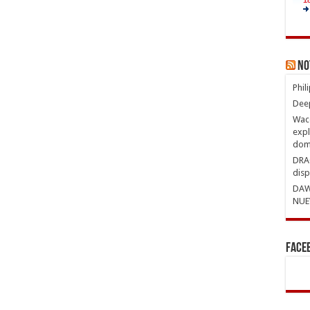
No
Phil
Deep
Waco
expl
domi
DRAG
disp
DAW
NUE
Face