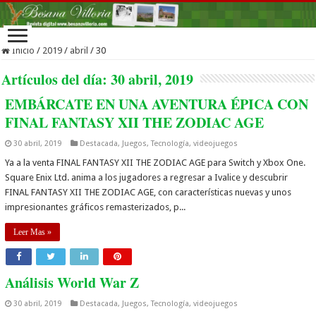
Inicio
/
2019
/
abril
/
30
Artículos del día:
30 abril, 2019
EMBÁRCATE EN UNA AVENTURA ÉPICA CON
FINAL FANTASY XII THE ZODIAC AGE
30 abril, 2019
Destacada
,
Juegos
,
Tecnología
,
videojuegos
Ya a la venta FINAL FANTASY XII THE ZODIAC AGE para Switch y Xbox One.
Square Enix Ltd. anima a los jugadores a regresar a Ivalice y descubrir
FINAL FANTASY XII THE ZODIAC AGE, con características nuevas y unos
impresionantes gráficos remasterizados, p...
Leer Mas »
Análisis World War Z
30 abril, 2019
Destacada
,
Juegos
,
Tecnología
,
videojuegos