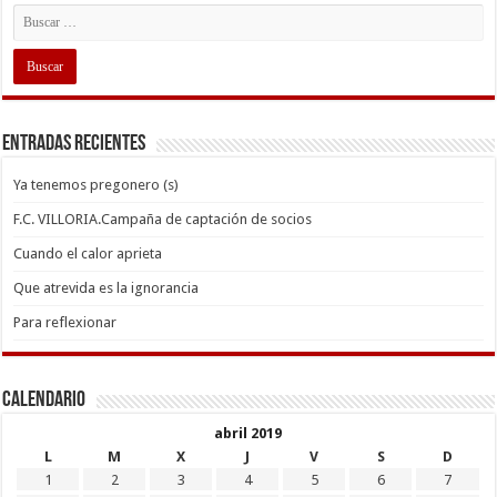
Entradas recientes
Ya tenemos pregonero (s)
F.C. VILLORIA.Campaña de captación de socios
Cuando el calor aprieta
Que atrevida es la ignorancia
Para reflexionar
Calendario
abril 2019
L
M
X
J
V
S
D
1
2
3
4
5
6
7