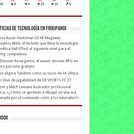
ticias de Tecnología en Frikipandi
isis Razer Huntsman V3 HE Magnetic
eyless 8KHz: el teclado que lleva la tecnología
ética Hall Effect al siguiente nivel para el
ing competitivo
Division Resurgence, el nuevo shooter RPG en
era persona gratuito
ips elige a Tandem como su socio de IA clínica
 Dive de jugabilidad de EA SPORTS FC 27
m y Mitch Leeuwe ilustrador profesional
ica: «¿Cómo se aprende a dibujar en una era
nada por el contenido corto y los tutoriales?»
book