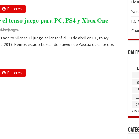
Fies
Pinterest
Ya t
ce el tenso juego para PC, PS4 y Xbox One
F.C.
videojuegos
Cuan
 Fade to Silence. El juego se lanzará el 30 de abril en PC, PS4 y
ta 2019. Hemos estado buscando huevos de Pascua durante dos
Cale
L
Pinterest
1
8
1
2
2
« M
Cate