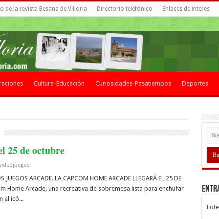
 de la revista Besana de Villoria
Directorio telefónico
Enlaces de interes
raciones
Cultura-Educación
Curiosidades-Pasatiempos
Deportes
l 25 de octubre
videojuegos
 JUEGOS ARCADE. LA CAPCOM HOME ARCADE LLEGARÁ EL 25 DE
Entr
Home Arcade, una recreativa de sobremesa lista para enchufar
el icó...
Lote