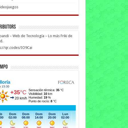
ideojuegos
ributors
ipandi – Web de Tecnología – Lo más Friki de
ed.
s://qr.codes/IO9Cai
empo