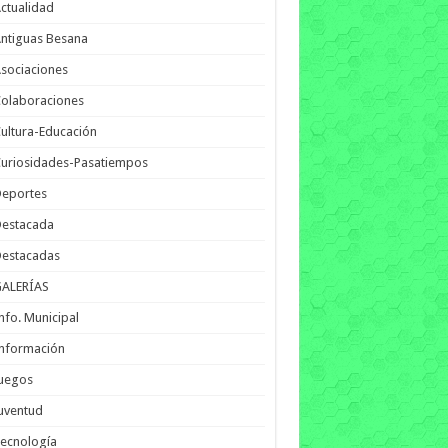
ctualidad
ntiguas Besana
sociaciones
olaboraciones
ultura-Educación
uriosidades-Pasatiempos
Deportes
Destacada
Destacadas
GALERÍAS
nfo. Municipal
nformación
Juegos
uventud
ecnología