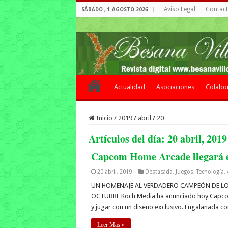
Aviso Legal
Contacto
SÁBADO , 1 AGOSTO 2026
Actualidad
Asociaciones
Colabo
Inicio
/
2019
/
abril
/
20
Artículos del día:
20 abril, 2019
Capcom Home Arcade llegará e
20 abril, 2019
Destacada
,
Juegos
,
Tecnología
,
UN HOMENAJE AL VERDADERO CAMPEÓN DE LOS
OCTUBRE Koch Media ha anunciado hoy Capcom 
y jugar con un diseño exclusivo. Engalanada con 
Leer Mas »