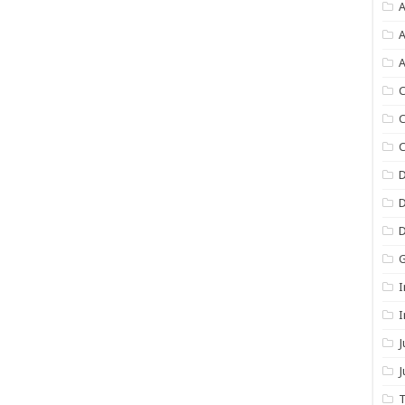
A
A
A
C
C
C
I
I
J
T