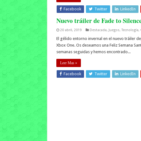
Facebook
Twitter
LinkedIn
Nuevo tráiler de Fade to Silen
20 abril, 2019
Destacada
,
Juegos
,
Tecnología
,
El gélido entorno invernal en el nuevo tráiler de
Xbox One. Os deseamos una Feliz Semana San
semanas seguidas y hemos encontrado...
Leer Mas »
Facebook
Twitter
LinkedIn