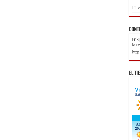
v
Cont
Frik
la r
http
El Ti