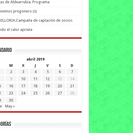
tas de Aldearrubia. Programa
enemos pregonero (s)
 VILLORIA.Campaña de captación de socios
do el calor aprieta
ndario
abril 2019
M
X
J
V
S
D
2
3
4
5
6
7
9
10
11
12
13
14
5
16
17
18
19
20
21
2
23
24
25
26
27
28
9
30
ar
May »
gorías