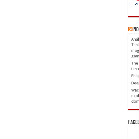
No
Anál
Tenk
magn
gam
The 
terc
Phil
Deep
Waco
expl
domi
Face