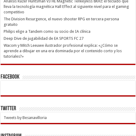
Análisis Razer Huntsman V3 HE Magnetic Tenkeyless 8KHz: el teclado que
lleva la tecnología magnética Hall Effect al siguiente nivel para el gaming
competitivo
The Division Resurgence, el nuevo shooter RPG en tercera persona
gratuito
Philips elige a Tandem como su socio de IA clínica
Deep Dive de jugabilidad de EA SPORTS FC 27
Wacom y Mitch Leeuwe ilustrador profesional explica: «¿Cómo se
aprende a dibujar en una era dominada por el contenido corto y los
tutoriales?»
Facebook
Twitter
Tweets by Besanavilloria