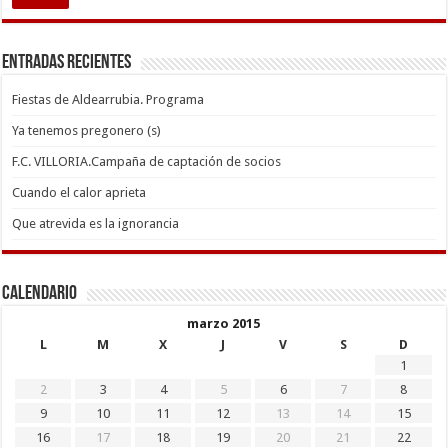
Entradas recientes
Fiestas de Aldearrubia. Programa
Ya tenemos pregonero (s)
F.C. VILLORIA.Campaña de captación de socios
Cuando el calor aprieta
Que atrevida es la ignorancia
Calendario
marzo 2015
L
M
X
J
V
S
D
1
2
3
4
5
6
7
8
9
10
11
12
13
14
15
16
17
18
19
20
21
22