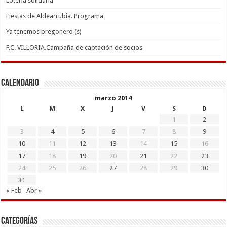
Lotería solidaria
Fiestas de Aldearrubia. Programa
Ya tenemos pregonero (s)
F.C. VILLORIA.Campaña de captación de socios
Calendario
marzo 2014
L
M
X
J
V
S
D
1
2
3
4
5
6
7
8
9
10
11
12
13
14
15
16
17
18
19
20
21
22
23
24
25
26
27
28
29
30
31
« Feb
Abr »
Categorías