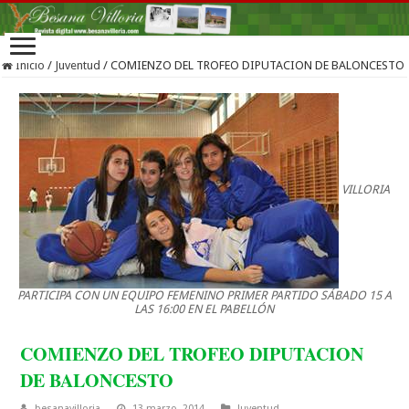
Inicio
/
Juventud
/
COMIENZO DEL TROFEO DIPUTACION DE BALONCESTO
VILLORIA
PARTICIPA CON UN EQUIPO FEMENINO PRIMER PARTIDO SÁBADO 15 A
LAS 16:00 EN EL PABELLÓN
COMIENZO DEL TROFEO DIPUTACION
DE BALONCESTO
besanavilloria
13 marzo, 2014
Juventud