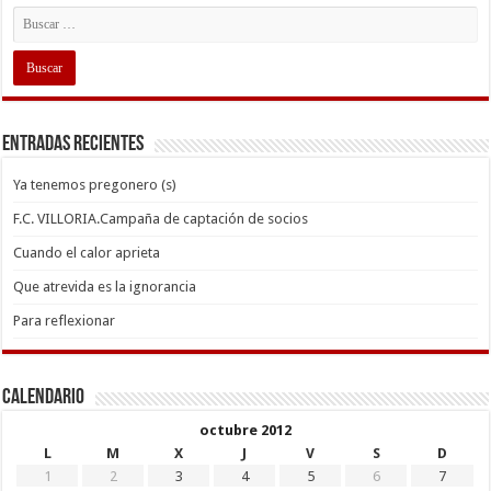
Entradas recientes
Ya tenemos pregonero (s)
F.C. VILLORIA.Campaña de captación de socios
Cuando el calor aprieta
Que atrevida es la ignorancia
Para reflexionar
Calendario
octubre 2012
L
M
X
J
V
S
D
1
2
3
4
5
6
7