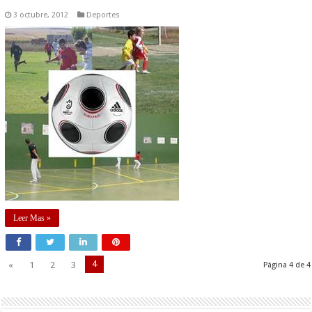
3 octubre, 2012
Deportes
Leer Mas »
4
«
1
2
3
Página 4 de 4