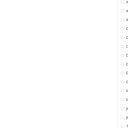
A
A
A
C
C
C
I
I
J
T