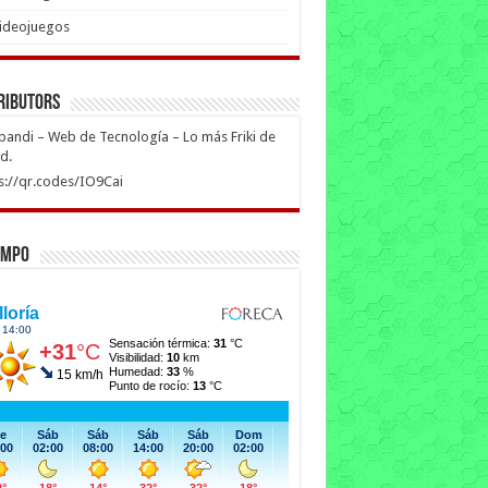
ideojuegos
ributors
ipandi – Web de Tecnología – Lo más Friki de
ed.
s://qr.codes/IO9Cai
empo