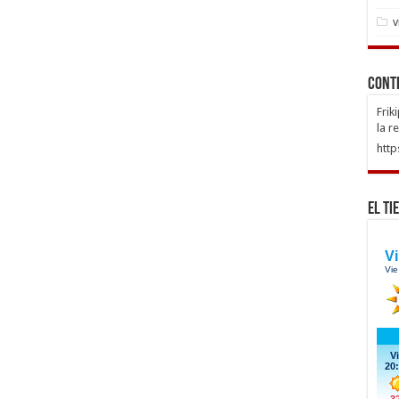
v
Cont
Frik
la r
http
El Ti