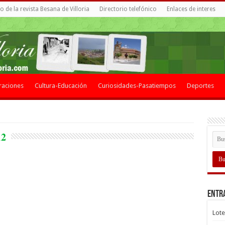
 de la revista Besana de Villoria
Directorio telefónico
Enlaces de interes
raciones
Cultura-Educación
Curiosidades-Pasatiempos
Deportes
12
Entr
Lote