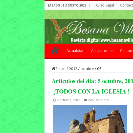
Aviso Legal
Contacto
SÁBADO , 1 AGOSTO 2026
Actualidad
Asociaciones
Colabo
Inicio
/
2012
/
octubre
/
05
Artículos del día:
5 octubre, 20
¡TODOS CON LA IGLESIA !
5 octubre, 2012
Info. Municipal