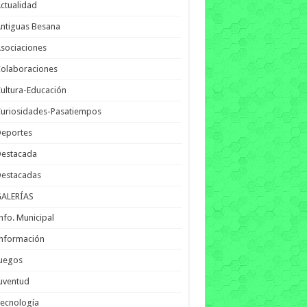
ctualidad
ntiguas Besana
sociaciones
olaboraciones
ultura-Educación
uriosidades-Pasatiempos
Deportes
Destacada
Destacadas
GALERÍAS
nfo. Municipal
nformación
Juegos
uventud
ecnología