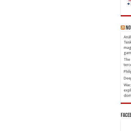
No
Anál
Tenk
magn
gam
The 
terc
Phil
Deep
Waco
expl
domi
Face