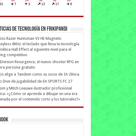
ticias de Tecnología en Frikipandi
isis Razer Huntsman V3 HE Magnetic
eyless 8KHz: el teclado que lleva la tecnología
ética Hall Effect al siguiente nivel para el
ing competitivo
Division Resurgence, el nuevo shooter RPG en
era persona gratuito
ips elige a Tandem como su socio de IA clínica
 Dive de jugabilidad de EA SPORTS FC 27
m y Mitch Leeuwe ilustrador profesional
ica: «¿Cómo se aprende a dibujar en una era
nada por el contenido corto y los tutoriales?»
book