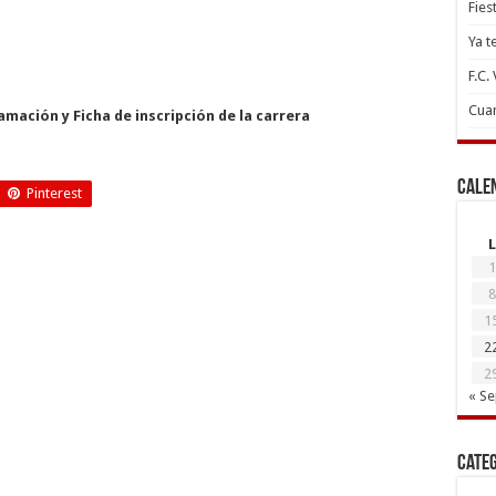
Fies
Ya t
F.C.
Cuan
mación y Ficha de inscripción de la carrera
Cale
Pinterest
L
1
8
1
2
2
« S
Cate