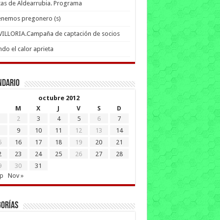
tas de Aldearrubia. Programa
enemos pregonero (s)
 VILLORIA.Campaña de captación de socios
do el calor aprieta
ndario
octubre 2012
M
X
J
V
S
D
2
3
4
5
6
7
9
10
11
12
13
14
5
16
17
18
19
20
21
2
23
24
25
26
27
28
9
30
31
ep
Nov »
gorías