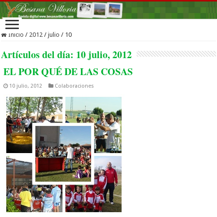
Inicio
/
2012
/
julio
/
10
Artículos del día:
10 julio, 2012
EL POR QUÉ DE LAS COSAS
10 julio, 2012
Colaboraciones