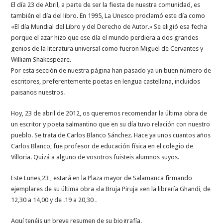
El día 23 de Abril, a parte de ser la fiesta de nuestra comunidad, es
también el día del libro. En 1995, La Unesco proclamó este día como
«El día Mundial del Libro y del Derecho de Autor.» Se eligió esa fecha
porque el azar hizo que ese día el mundo perdiera a dos grandes
genios de la literatura universal como fueron Miguel de Cervantes y
William Shakespeare.
Por esta sección de nuestra página han pasado ya un buen número de
escritores, preferentemente poetas en lengua castellana, incluidos
paisanos nuestros.
Hoy, 23 de abril de 2012, os queremos recomendar la última obra de
un escritor y poeta salmantino que en su día tuvo relación con nuestro
pueblo. Se trata de Carlos Blanco Sánchez. Hace ya unos cuantos años
Carlos Blanco, fue profesor de educación física en el colegio de
Villoria. Quizá a alguno de vosotros fuisteis alumnos suyos.
Este Lunes,23 , estará en la Plaza mayor de Salamanca firmando
ejemplares de su última obra «la Bruja Piruja «en la librería Ghandi, de
12,30 a 14,00 y de .19 a 20,30 .
Aquí tenéis un breve resumen de su biografía.