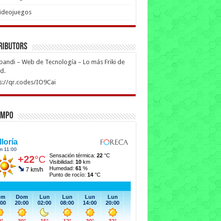
ideojuegos
ributors
ipandi – Web de Tecnología – Lo más Friki de
ed.
s://qr.codes/IO9Cai
empo