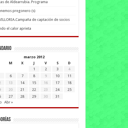
tas de Aldearrubia. Programa
enemos pregonero (s)
 VILLORIA.Campaña de captación de socios
do el calor aprieta
ndario
marzo 2012
M
X
J
V
S
D
1
2
3
4
6
7
8
9
10
11
2
13
14
15
16
17
18
9
20
21
22
23
24
25
6
27
28
29
30
31
b
Abr »
gorías