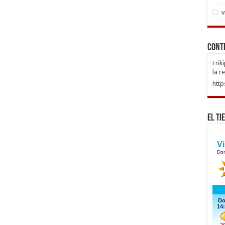
v
Cont
Frik
la r
http
El Ti