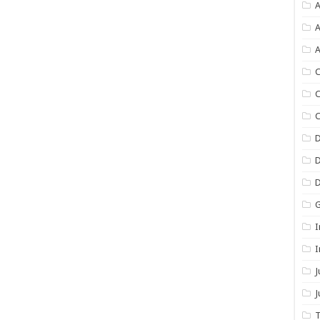
A
A
A
C
C
C
I
I
J
T