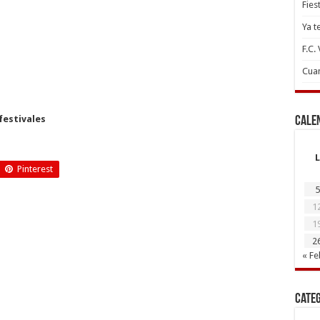
Fies
Ya t
F.C.
Cuan
festivales
Cale
L
Pinterest
5
1
1
2
« Fe
Cate