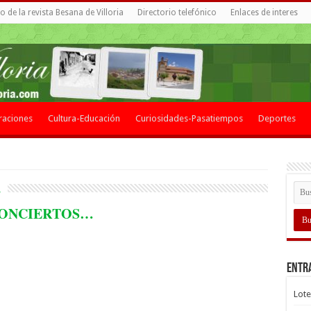
 de la revista Besana de Villoria
Directorio telefónico
Enlaces de interes
raciones
Cultura-Educación
Curiosidades-Pasatiempos
Deportes
2
CONCIERTOS…
Entr
Lote