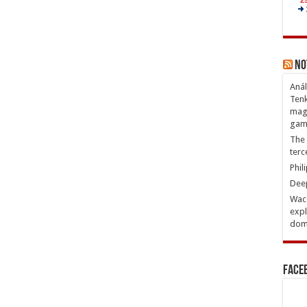
No
Anál
Tenk
magn
gam
The 
terc
Phil
Deep
Waco
expl
domi
Face