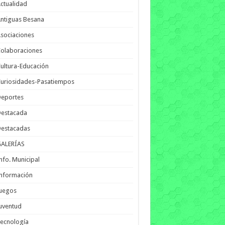
ctualidad
ntiguas Besana
sociaciones
olaboraciones
ultura-Educación
uriosidades-Pasatiempos
Deportes
Destacada
Destacadas
GALERÍAS
nfo. Municipal
nformación
Juegos
uventud
ecnología