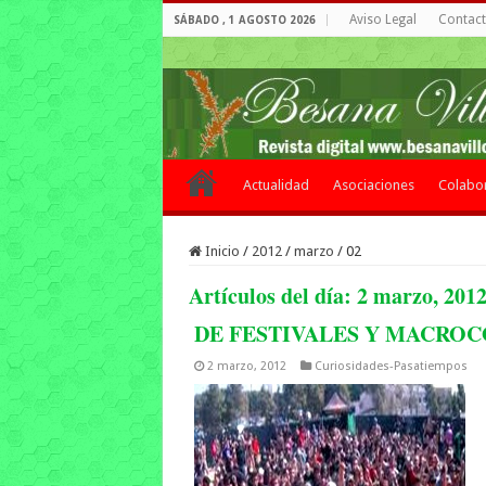
Aviso Legal
Contacto
SÁBADO , 1 AGOSTO 2026
Actualidad
Asociaciones
Colabo
Inicio
/
2012
/
marzo
/
02
Artículos del día:
2 marzo, 201
DE FESTIVALES Y MACRO
2 marzo, 2012
Curiosidades-Pasatiempos