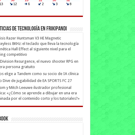
ticias de Tecnología en Frikipandi
isis Razer Huntsman V3 HE Magnetic
eyless 8KHz: el teclado que lleva la tecnología
ética Hall Effect al siguiente nivel para el
ing competitivo
Division Resurgence, el nuevo shooter RPG en
era persona gratuito
ips elige a Tandem como su socio de IA clínica
 Dive de jugabilidad de EA SPORTS FC 27
m y Mitch Leeuwe ilustrador profesional
ica: «¿Cómo se aprende a dibujar en una era
nada por el contenido corto y los tutoriales?»
book