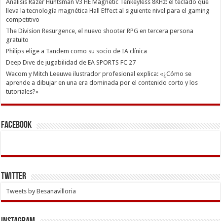
Análisis Razer Huntsman V3 HE Magnetic Tenkeyless 8KHz: el teclado que
lleva la tecnología magnética Hall Effect al siguiente nivel para el gaming
competitivo
The Division Resurgence, el nuevo shooter RPG en tercera persona
gratuito
Philips elige a Tandem como su socio de IA clínica
Deep Dive de jugabilidad de EA SPORTS FC 27
Wacom y Mitch Leeuwe ilustrador profesional explica: «¿Cómo se
aprende a dibujar en una era dominada por el contenido corto y los
tutoriales?»
Facebook
Twitter
Tweets by Besanavilloria