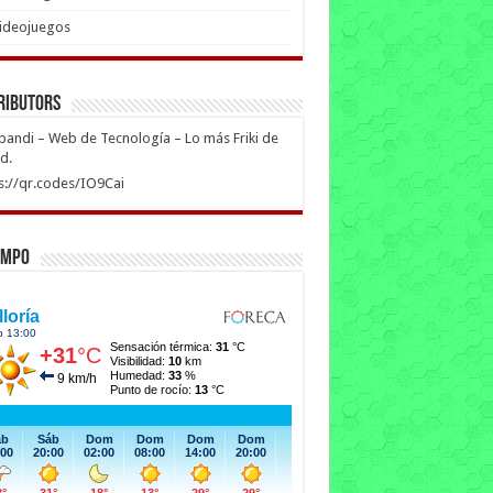
ideojuegos
ributors
ipandi – Web de Tecnología – Lo más Friki de
ed.
s://qr.codes/IO9Cai
empo