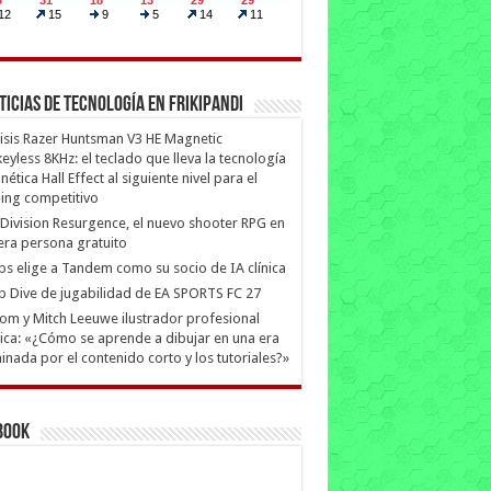
ticias de Tecnología en Frikipandi
isis Razer Huntsman V3 HE Magnetic
eyless 8KHz: el teclado que lleva la tecnología
ética Hall Effect al siguiente nivel para el
ing competitivo
Division Resurgence, el nuevo shooter RPG en
era persona gratuito
ips elige a Tandem como su socio de IA clínica
 Dive de jugabilidad de EA SPORTS FC 27
m y Mitch Leeuwe ilustrador profesional
ica: «¿Cómo se aprende a dibujar en una era
nada por el contenido corto y los tutoriales?»
book