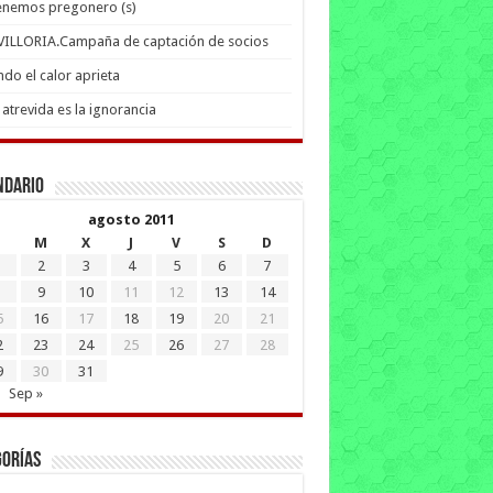
enemos pregonero (s)
 VILLORIA.Campaña de captación de socios
do el calor aprieta
atrevida es la ignorancia
ndario
agosto 2011
M
X
J
V
S
D
2
3
4
5
6
7
9
10
11
12
13
14
5
16
17
18
19
20
21
2
23
24
25
26
27
28
9
30
31
Sep »
gorías