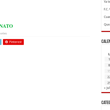
Ya t
F.C.
Cuan
NATO
Que 
ortes
Cale
Pinterest
L
1
8
1
2
2
« Jul
Cate