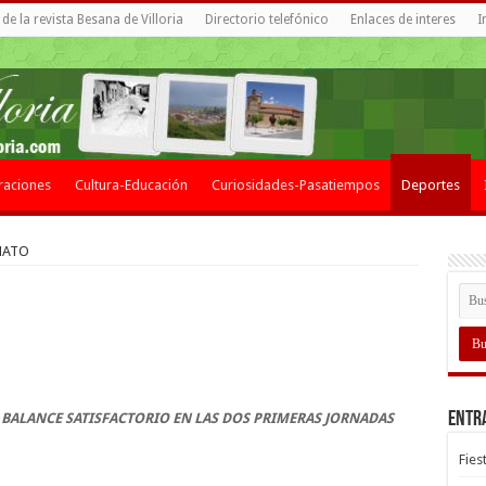
de la revista Besana de Villoria
Directorio telefónico
Enlaces de interes
I
raciones
Cultura-Educación
Curiosidades-Pasatiempos
Deportes
NATO
Entr
BALANCE SATISFACTORIO EN LAS DOS PRIMERAS JORNADAS
Fies