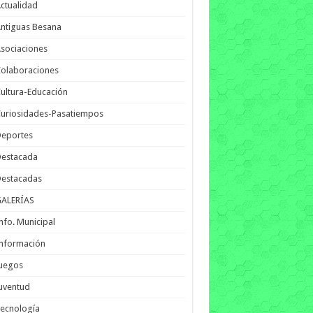
ctualidad
ntiguas Besana
sociaciones
olaboraciones
ultura-Educación
uriosidades-Pasatiempos
Deportes
Destacada
Destacadas
GALERÍAS
nfo. Municipal
nformación
Juegos
uventud
ecnología