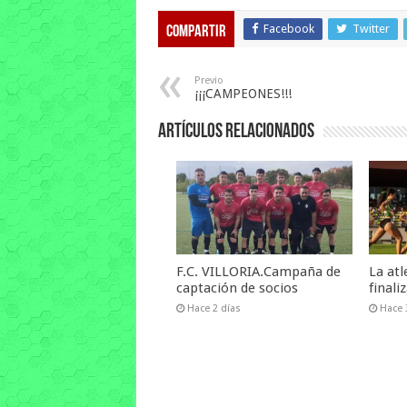
Facebook
Twitter
Compartir
Previo
¡¡¡CAMPEONES!!!
Artículos relacionados
F.C. VILLORIA.Campaña de
La at
captación de socios
final
Hace 2 días
Hace