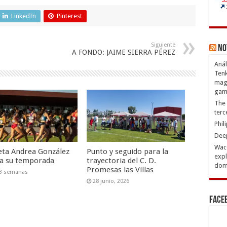
LinkedIn
Pinterest
Siguiente
No
A FONDO: JAIME SIERRA PÉREZ
Anál
Tenk
magn
gam
The 
terc
Phil
Deep
Waco
leta Andrea González
Punto y seguido para la
expl
iza su temporada
trayectoria del C. D.
domi
Promesas las Villas
 3 semanas
28 junio, 2026
Face