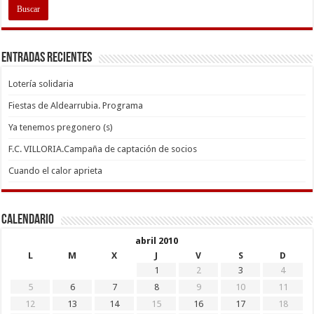
Entradas recientes
Lotería solidaria
Fiestas de Aldearrubia. Programa
Ya tenemos pregonero (s)
F.C. VILLORIA.Campaña de captación de socios
Cuando el calor aprieta
Calendario
abril 2010
L
M
X
J
V
S
D
1
2
3
4
5
6
7
8
9
10
11
12
13
14
15
16
17
18