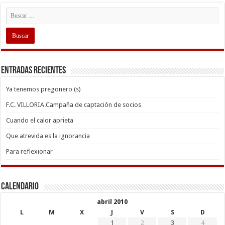
Entradas recientes
Ya tenemos pregonero (s)
F.C. VILLORIA.Campaña de captación de socios
Cuando el calor aprieta
Que atrevida es la ignorancia
Para reflexionar
Calendario
abril 2010
L
M
X
J
V
S
D
1
2
3
4