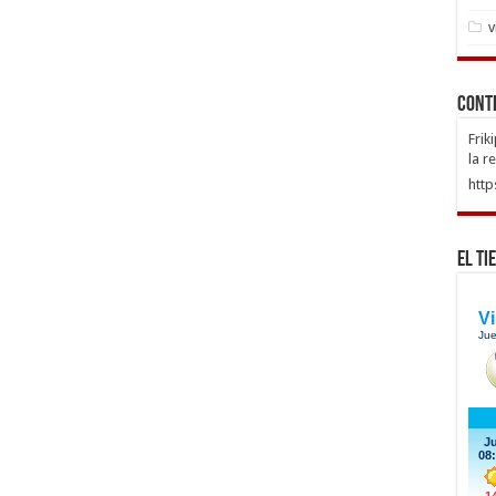
v
Cont
Frik
la r
http
El Ti