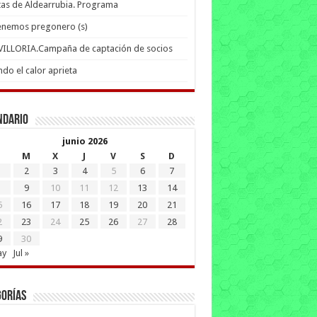
tas de Aldearrubia. Programa
enemos pregonero (s)
 VILLORIA.Campaña de captación de socios
do el calor aprieta
ndario
junio 2026
M
X
J
V
S
D
2
3
4
5
6
7
9
10
11
12
13
14
5
16
17
18
19
20
21
2
23
24
25
26
27
28
9
30
ay
Jul »
gorías