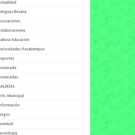
ctualidad
ntiguas Besana
sociaciones
olaboraciones
ultura-Educación
uriosidades-Pasatiempos
Deportes
Destacada
Destacadas
GALERÍAS
nfo. Municipal
nformación
Juegos
uventud
ecnología