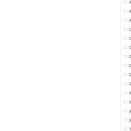
A
A
A
C
C
C
I
I
J
T