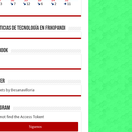
ticias de Tecnología en Frikipandi
book
ter
ts by Besanavilloria
AGRAM
not find the Access Token!
Siguenos