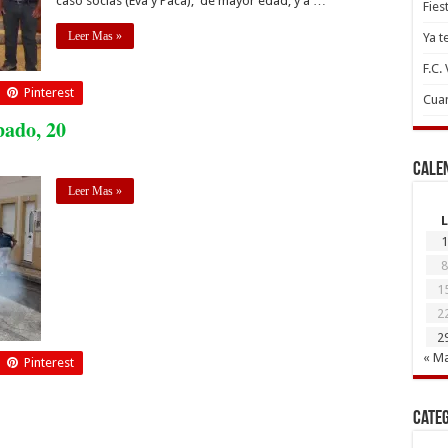
caso socias (Eva y Paca), de mayor edad, y a …
Fies
Leer Mas »
Ya t
F.C.
Pinterest
Cuan
bado, 20
Cale
Leer Mas »
L
1
8
1
2
2
« M
Pinterest
Cate