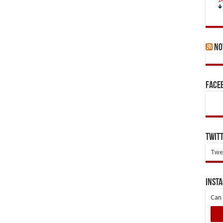
No
Face
Twit
Twee
INST
Can 