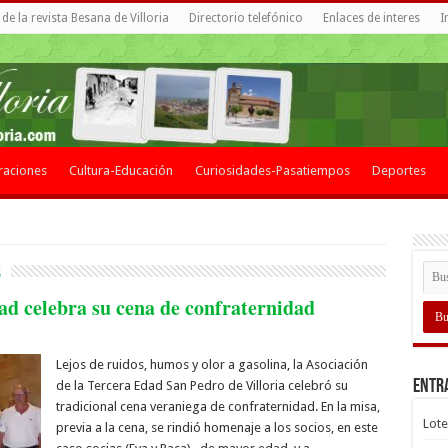
de la revista Besana de Villoria
Directorio telefónico
Enlaces de interes
I
raciones
Cultura-Educación
Curiosidades-Pasatiempos
Deportes
6
ad celebra su cena de confraternidad
Lejos de ruidos, humos y olor a gasolina, la Asociación
Entr
de la Tercera Edad San Pedro de Villoria celebró su
tradicional cena veraniega de confraternidad. En la misa,
Lote
previa a la cena, se rindió homenaje a los socios, en este