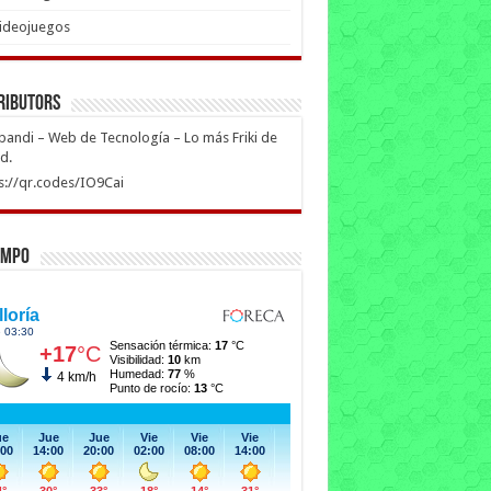
ideojuegos
ributors
ipandi – Web de Tecnología – Lo más Friki de
ed.
s://qr.codes/IO9Cai
empo