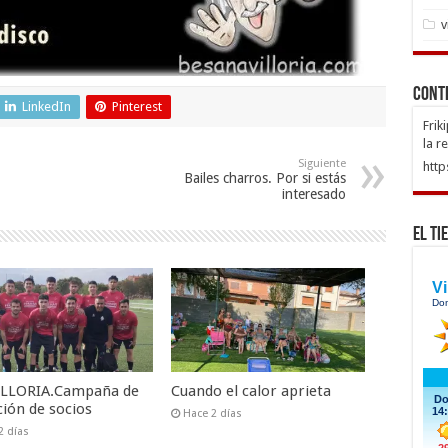
v
Cont
LinkedIn
Pinterest
Frik
la r
Siguiente
http
Bailes charros. Por si estás
interesado
El Ti
VILLORIA.Campaña de
Cuando el calor aprieta
ción de socios
Hace 2 días
2 días