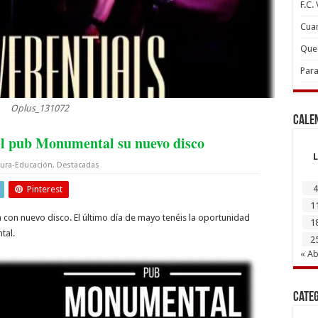
F.C.
Cuan
Que 
Para
Oplus_131072
Cale
 el pub Monumental su nuevo disco
L
tura-Educación
,
Destacadas
4
Pinterest
1
ga con nuevo disco. El último día de mayo tenéis la oportunidad
1
tal.
2
« Ab
Cate