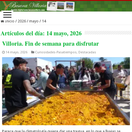
Inicio
/
2026
/
mayo
/
14
Artículos del día:
14 mayo, 2026
Villoria. Fin de semana para disfrutar
14 mayo, 2026
Curiosidades-Pasatiempos
,
Destacadas
Parece que la climatología quiere dar una tregua, en lo que a lluvias se