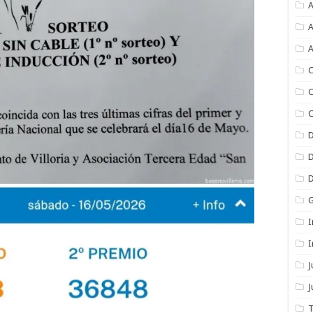
A
A
A
C
C
C
I
I
J
T