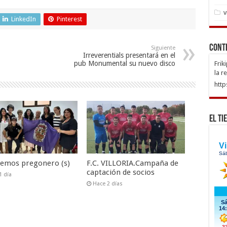
v
LinkedIn
Pinterest
Cont
Siguiente
Irreverentials presentará en el
pub Monumental su nuevo disco
Frik
la r
http
El Ti
nemos pregonero (s)
F.C. VILLORIA.Campaña de
captación de socios
1 día
Hace 2 días