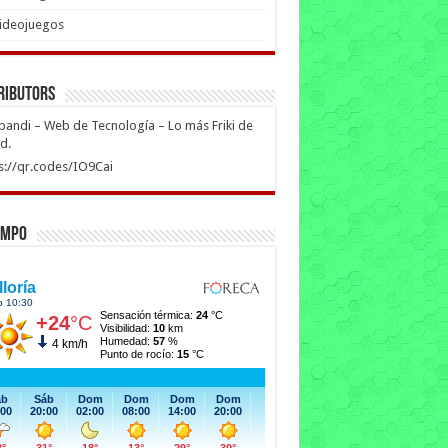
ideojuegos
ributors
ipandi – Web de Tecnología – Lo más Friki de
ed.
s://qr.codes/IO9Cai
empo