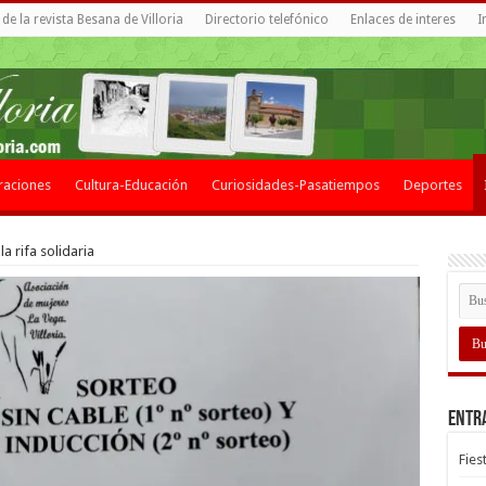
de la revista Besana de Villoria
Directorio telefónico
Enlaces de interes
I
raciones
Cultura-Educación
Curiosidades-Pasatiempos
Deportes
 rifa solidaria
Entr
Fies