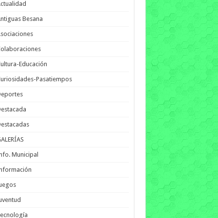
ctualidad
ntiguas Besana
sociaciones
olaboraciones
ultura-Educación
uriosidades-Pasatiempos
Deportes
Destacada
Destacadas
GALERÍAS
nfo. Municipal
nformación
Juegos
uventud
ecnología