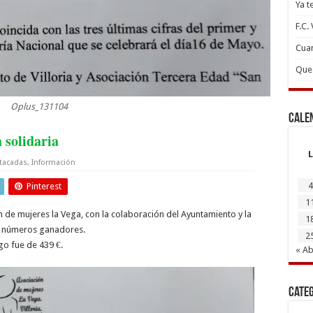
Ya t
F.C.
Cuan
Que 
Oplus_131104
Cale
 solidaria
L
tacadas
,
Información
4
Pinterest
1
n de mujeres la Vega, con la colaboración del Ayuntamiento y la
1
ne números ganadores.
2
go fue de 439 €.
« Ab
Cate