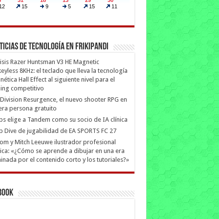
ticias de Tecnología en Frikipandi
isis Razer Huntsman V3 HE Magnetic
eyless 8KHz: el teclado que lleva la tecnología
ética Hall Effect al siguiente nivel para el
ing competitivo
Division Resurgence, el nuevo shooter RPG en
era persona gratuito
ips elige a Tandem como su socio de IA clínica
 Dive de jugabilidad de EA SPORTS FC 27
m y Mitch Leeuwe ilustrador profesional
ica: «¿Cómo se aprende a dibujar en una era
nada por el contenido corto y los tutoriales?»
book