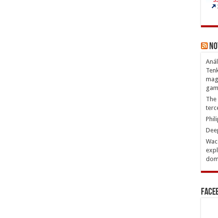
No
Anál
Tenk
magn
gam
The 
terc
Phil
Deep
Waco
expl
domi
Face