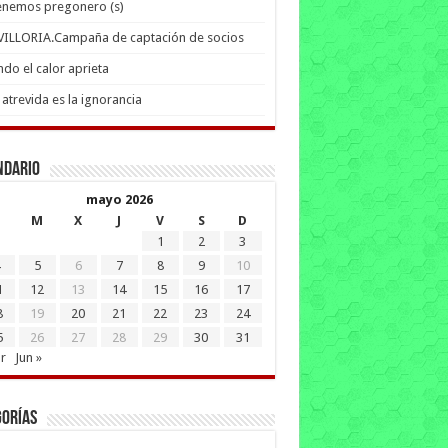
enemos pregonero (s)
 VILLORIA.Campaña de captación de socios
do el calor aprieta
atrevida es la ignorancia
ndario
mayo 2026
M
X
J
V
S
D
1
2
3
5
6
7
8
9
10
1
12
13
14
15
16
17
8
19
20
21
22
23
24
5
26
27
28
29
30
31
r
Jun »
gorías