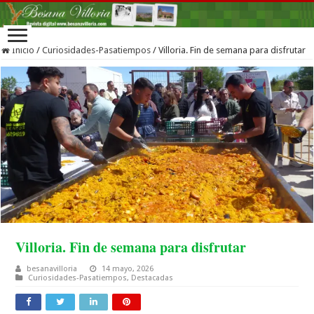
Inicio
/
Curiosidades-Pasatiempos
/
Villoria. Fin de semana para disfrutar
Villoria. Fin de semana para disfrutar
besanavilloria
14 mayo, 2026
Curiosidades-Pasatiempos
,
Destacadas