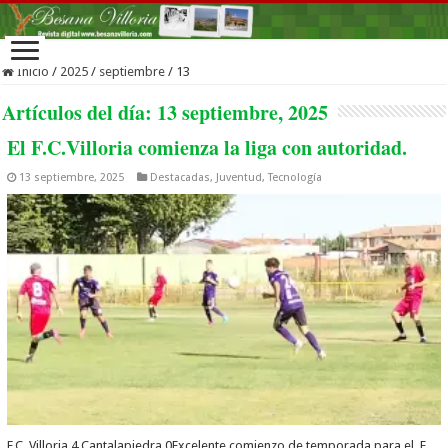
Inicio
/
2025
/
septiembre
/
13
Artículos del día:
13 septiembre, 2025
El F.C.Villoria comienza la liga con autoridad.
13 septiembre, 2025
Destacadas
,
Juventud
,
Tecnología
F.C. Villoria 4 Cantalapiedra 0Excelente comienzo de temporada para el F.