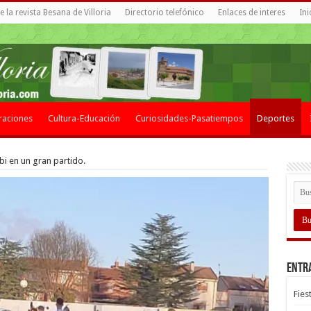
 la revista Besana de Villoria
Directorio telefónico
Enlaces de interes
Ini
raciones
Cultura-Educación
Curiosidades-Pasatiempos
Deportes
erbi en un gran partido.
Entr
Fies