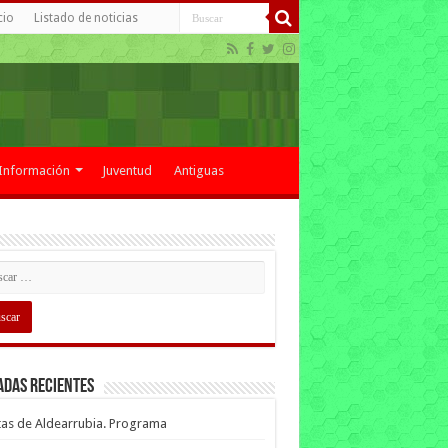
cio
Listado de noticias
Información
Juventud
Antiguas
adas recientes
tas de Aldearrubia. Programa