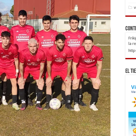
v
Cont
Frik
la r
http
El Ti