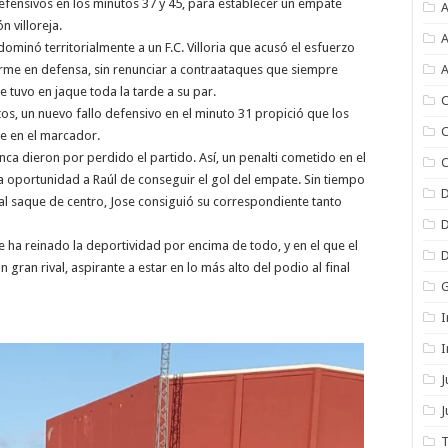
fensivos en los minutos 37 y 45, para establecer un empate
A
 villoreja.
A
ominó territorialmente a un F.C. Villoria que acusó el esfuerzo
irme en defensa, sin renunciar a contraataques que siempre
A
 tuvo en jaque toda la tarde a su par.
C
, un nuevo fallo defensivo en el minuto 31 propició que los
C
e en el marcador.
ca dieron por perdido el partido. Así, un penalti cometido en el
C
a oportunidad a Raúl de conseguir el gol del empate. Sin tiempo
 al saque de centro, Jose consiguió su correspondiente tanto
 ha reinado la deportividad por encima de todo, y en el que el
un gran rival, aspirante a estar en lo más alto del podio al final
I
I
J
T