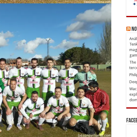
No
Anál
Tenk
magn
gam
The 
terc
Phil
Deep
Waco
expl
domi
Face