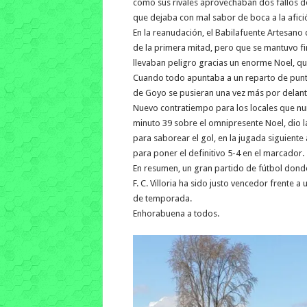
como sus rivales aprovechaban dos fallos de
que dejaba con mal sabor de boca a la afición
En la reanudación, el Babilafuente Artesano d
de la primera mitad, pero que se mantuvo f
llevaban peligro gracias un enorme Noel, que
Cuando todo apuntaba a un reparto de puntos
de Goyo se pusieran una vez más por delant
Nuevo contratiempo para los locales que nun
minuto 39 sobre el omnipresente Noel, dio l
para saborear el gol, en la jugada siguiente
para poner el definitivo 5-4 en el marcador.
En resumen, un gran partido de fútbol donde
F. C. Villoria ha sido justo vencedor frente a 
de temporada.
Enhorabuena a todos.