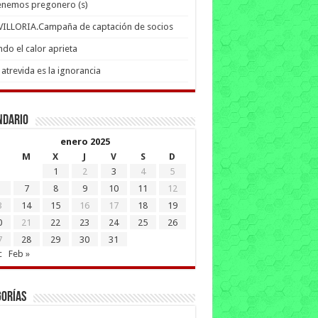
enemos pregonero (s)
 VILLORIA.Campaña de captación de socios
do el calor aprieta
atrevida es la ignorancia
ndario
enero 2025
M
X
J
V
S
D
1
2
3
4
5
7
8
9
10
11
12
3
14
15
16
17
18
19
0
21
22
23
24
25
26
7
28
29
30
31
c
Feb »
gorías