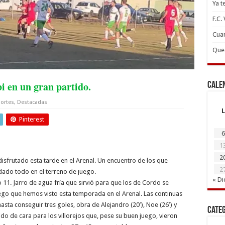
Ya t
F.C.
Cuan
Que 
bi en un gran partido.
Cale
ortes
,
Destacadas
L
Pinterest
6
1
2
isfrutado esta tarde en el Arenal. Un encuentro de los que
2
dado todo en el terreno de juego.
« Di
o 11. Jarro de agua fría que sirvió para que los de Cordo se
uego que hemos visto esta temporada en el Arenal. Las continuas
hasta conseguir tres goles, obra de Alejandro (20′), Noe (26′) y
Cate
tido de cara para los villorejos que, pese su buen juego, vieron