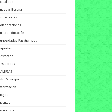
ctualidad
ntiguas Besana
sociaciones
olaboraciones
ultura-Educación
uriosidades-Pasatiempos
Deportes
Destacada
Destacadas
GALERÍAS
nfo. Municipal
nformación
Juegos
uventud
ecnología