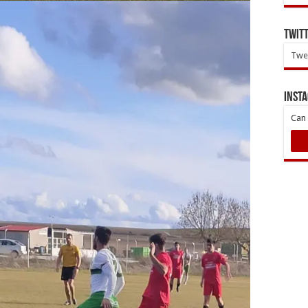
Twit
Twee
INST
Can 