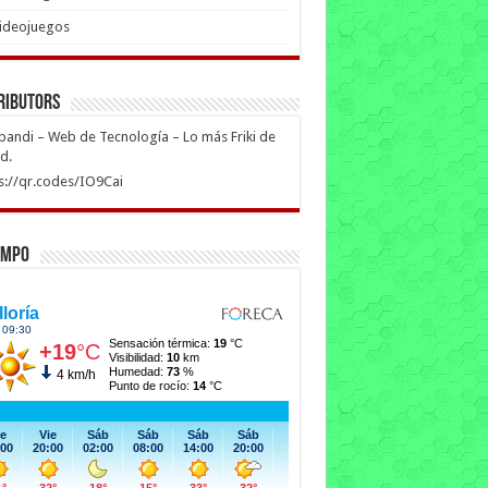
ideojuegos
ributors
ipandi – Web de Tecnología – Lo más Friki de
ed.
s://qr.codes/IO9Cai
empo