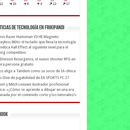
ticias de Tecnología en Frikipandi
isis Razer Huntsman V3 HE Magnetic
eyless 8KHz: el teclado que lleva la tecnología
ética Hall Effect al siguiente nivel para el
ing competitivo
Division Resurgence, el nuevo shooter RPG en
era persona gratuito
ips elige a Tandem como su socio de IA clínica
 Dive de jugabilidad de EA SPORTS FC 27
m y Mitch Leeuwe ilustrador profesional
ica: «¿Cómo se aprende a dibujar en una era
nada por el contenido corto y los tutoriales?»
book