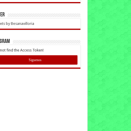
ter
ts by Besanavilloria
AGRAM
not find the Access Token!
Siguenos