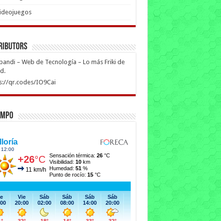
ideojuegos
ributors
ipandi – Web de Tecnología – Lo más Friki de
ed.
s://qr.codes/IO9Cai
empo