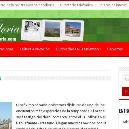
to de la revista Besana de Villoria
Directorio telefónico
Enlaces de interes
raciones
Cultura-Educación
Curiosidades-Pasatiempos
Deportes
5
El próximo sábado podremos disfrutar de uno de los
Entr
encuentros más esperados de la temporada. El Arenal
será testigo del derbi comarcal entre el F.C. Villoria y el
Babi
Babilafuente -Artesano. Llegan nuestros vecinos con la