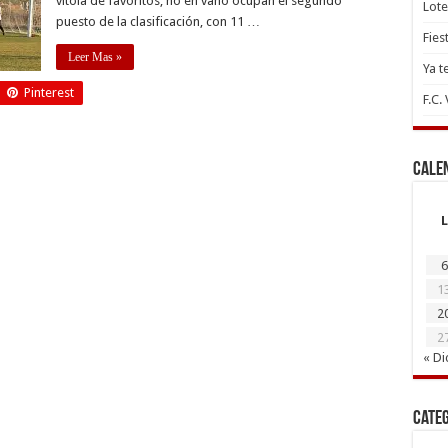
vitola de favoritos, no en vano ocupan el segundo
Lote
puesto de la clasificación, con 11 …
Fies
Leer Mas »
Ya t
Pinterest
F.C.
Cale
L
6
1
2
2
« Di
Cate