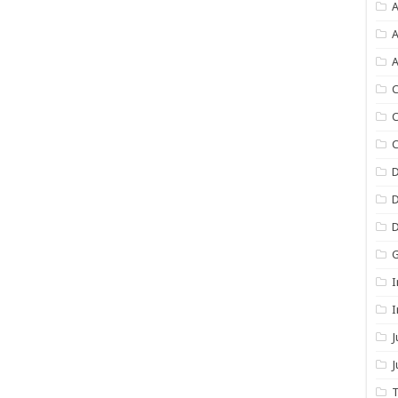
A
A
A
C
C
C
I
I
J
T