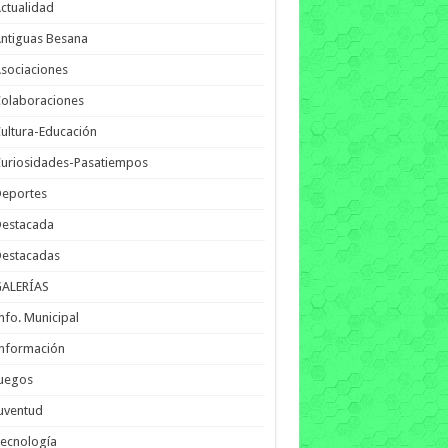
ctualidad
ntiguas Besana
sociaciones
olaboraciones
ultura-Educación
uriosidades-Pasatiempos
Deportes
Destacada
Destacadas
GALERÍAS
nfo. Municipal
nformación
Juegos
uventud
ecnología