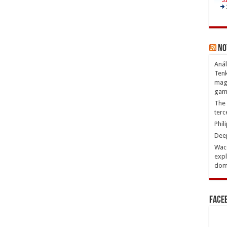
No
Anál
Tenk
magn
gam
The 
terc
Phil
Deep
Waco
expl
domi
Face