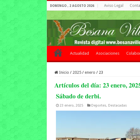
Aviso Legal
Contac
DOMINGO , 2 AGOSTO 2026
Actualidad
Asociaciones
Colabo
Inicio
/
2025
/
enero
/
23
Artículos del día:
23 enero, 202
Sábado de derbi.
23 enero, 2025
Deportes
,
Destacadas