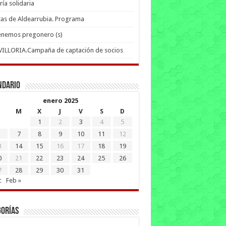
ría solidaria
tas de Aldearrubia. Programa
enemos pregonero (s)
 VILLORIA.Campaña de captación de socios
ndario
enero 2025
M
X
J
V
S
D
1
2
3
4
5
7
8
9
10
11
12
3
14
15
16
17
18
19
0
21
22
23
24
25
26
7
28
29
30
31
c
Feb »
gorías