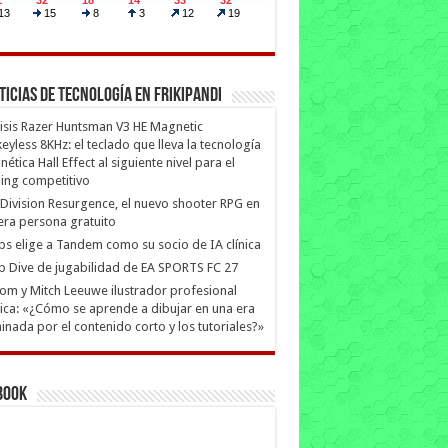
ticias de Tecnología en Frikipandi
isis Razer Huntsman V3 HE Magnetic
eyless 8KHz: el teclado que lleva la tecnología
ética Hall Effect al siguiente nivel para el
ing competitivo
Division Resurgence, el nuevo shooter RPG en
era persona gratuito
ips elige a Tandem como su socio de IA clínica
 Dive de jugabilidad de EA SPORTS FC 27
m y Mitch Leeuwe ilustrador profesional
ica: «¿Cómo se aprende a dibujar en una era
nada por el contenido corto y los tutoriales?»
book