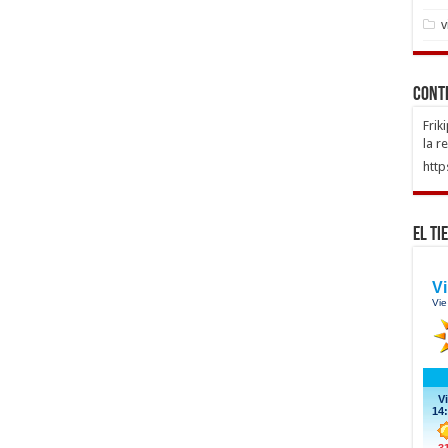
v
Cont
Frik
la r
http
El Ti