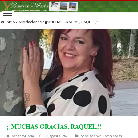
Inicio
/
Asociaciones
/
¡¡MUCHAS GRACIAS, RAQUEL,!!
¡¡MUCHAS GRACIAS, RAQUEL,!!
besanavilloria
24 agosto, 2023
Asociaciones
,
Destacadas