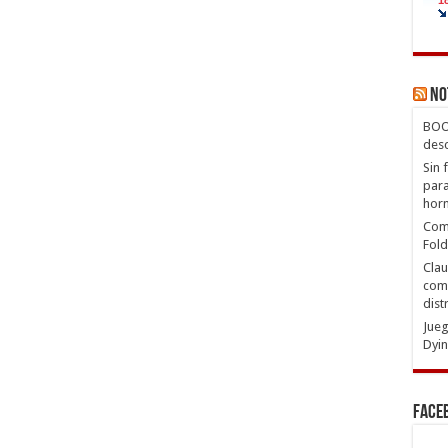
No
BOOX
desc
Sin 
para
hor
Com
Fold
Clau
comp
dist
Jueg
Dyin
Face