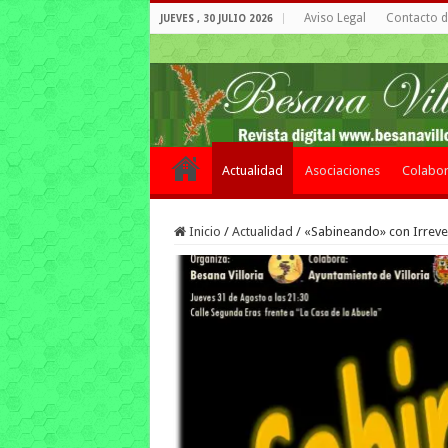
Aviso Legal
Contacto de
JUEVES , 30 JULIO 2026
Actualidad
Asociaciones
Colabor
Inicio
/
Actualidad
/
«Sabineando» con Irrevere