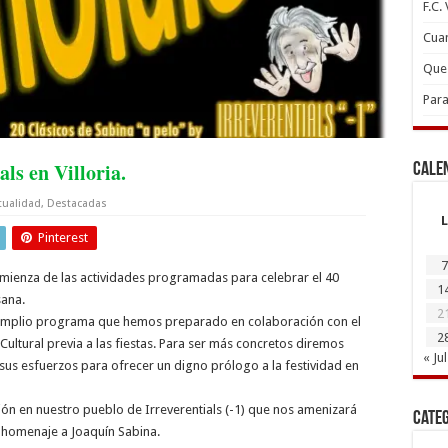
F.C.
Cuan
Que 
Para
ls en Villoria.
Cale
tualidad
,
Destacadas
L
Pinterest
7
ienza de las actividades programadas para celebrar el 40
1
sana.
2
 amplio programa que hemos preparado en colaboración con el
2
ultural previa a las fiestas. Para ser más concretos diremos
« Jul
sus esfuerzos para ofrecer un digno prólogo a la festividad en
ión en nuestro pueblo de Irreverentials (-1) que nos amenizará
Cate
u homenaje a Joaquín Sabina.