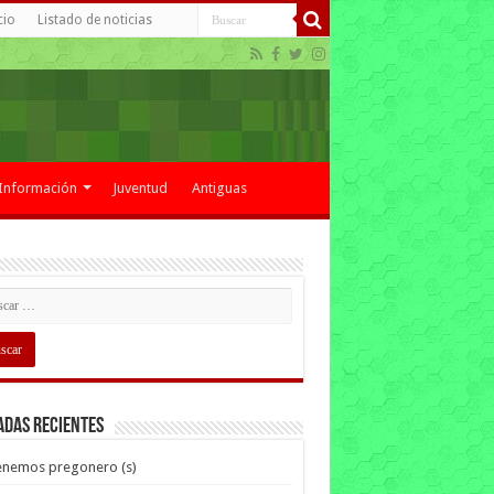
cio
Listado de noticias
Información
Juventud
Antiguas
adas recientes
enemos pregonero (s)