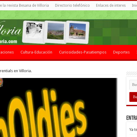
 la revista Besana de Villoria
Directorio telefónico
Enlaces de interes
Ini
aciones
Cultura-Educación
Curiosidades-Pasatiempos
Deportes
ntials en Villoria.
Entr
Ya t