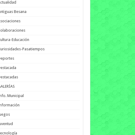
ctualidad
ntiguas Besana
sociaciones
olaboraciones
ultura-Educación
uriosidades-Pasatiempos
Deportes
Destacada
Destacadas
GALERÍAS
nfo. Municipal
nformación
Juegos
uventud
ecnología