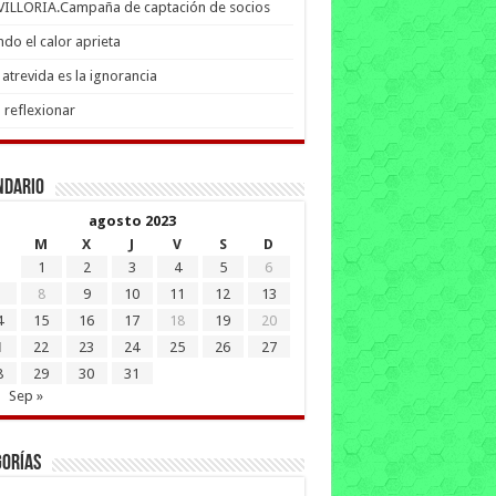
 VILLORIA.Campaña de captación de socios
do el calor aprieta
atrevida es la ignorancia
 reflexionar
ndario
agosto 2023
M
X
J
V
S
D
1
2
3
4
5
6
8
9
10
11
12
13
4
15
16
17
18
19
20
1
22
23
24
25
26
27
8
29
30
31
Sep »
gorías