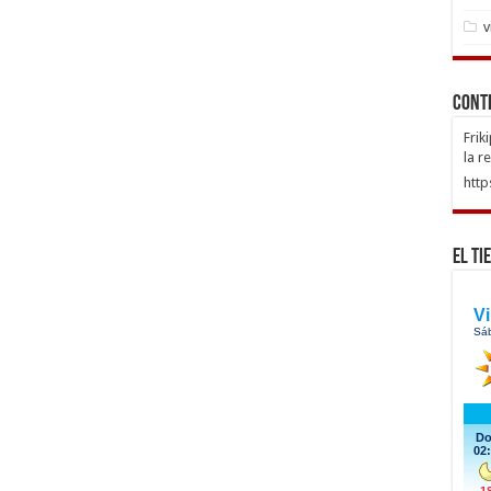
v
Cont
Frik
la r
http
El Ti