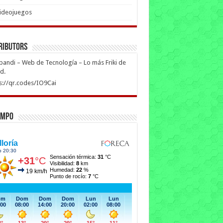
ideojuegos
ributors
ipandi – Web de Tecnología – Lo más Friki de
ed.
s://qr.codes/IO9Cai
empo