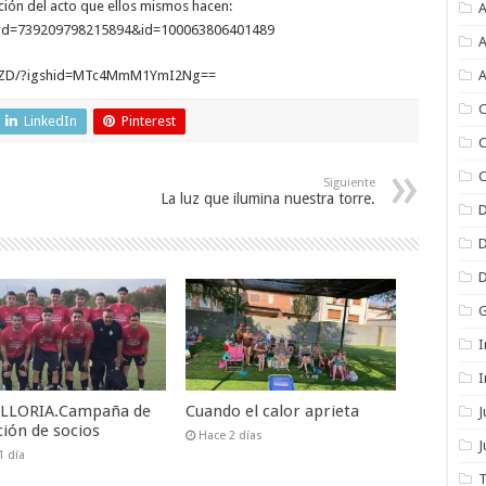
ación del acto que ellos mismos hacen:
A
fbid=739209798215894&id=100063806401489
A
sAZD/?igshid=MTc4MmM1YmI2Ng==
A
C
LinkedIn
Pinterest
C
C
Siguiente
La luz que ilumina nuestra torre.
I
I
VILLORIA.Campaña de
Cuando el calor aprieta
ción de socios
Hace 2 días
J
1 día
T