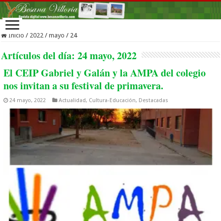
Inicio
/
2022
/
mayo
/
24
Artículos del día:
24 mayo, 2022
El CEIP Gabriel y Galán y la AMPA del colegio
nos invitan a su festival de primavera.
24 mayo, 2022
Actualidad
,
Cultura-Educación
,
Destacadas