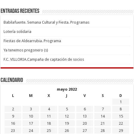
Entradas recientes
Babilafuente. Semana Cultural y Fiesta. Programas
Lotería solidaria
Fiestas de Aldearrubia. Programa
Ya tenemos pregonero (s)
F.C. VILLORIA.Campaña de captación de socios
Calendario
mayo 2022
L
M
X
J
V
S
D
1
2
3
4
5
6
7
8
9
10
11
12
13
14
15
16
17
18
19
20
21
22
23
24
25
26
27
28
29