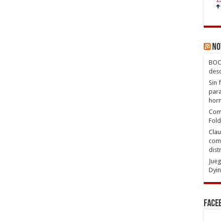
No
BOOX
desc
Sin 
para
hor
Com
Fold
Clau
comp
dist
Jueg
Dyin
Face