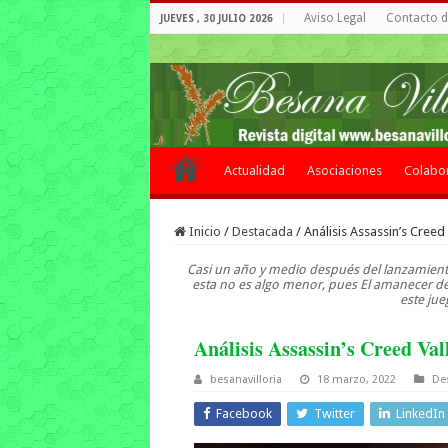
Aviso Legal
Contacto de
JUEVES , 30 JULIO 2026
Actualidad
Asociaciones
Colabo
Inicio
/
Destacada
/
Análisis Assassin’s Creed
Casi un año y medio después del lanzamiento 
esta no es algo menor, pues El amanecer d
este jue
Análisis Assassin’s Creed Va
besanavilloria
18 marzo, 2022
De
Facebook
Twitter
LinkedIn