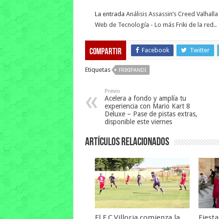
La entrada
Análisis Assassin’s Creed Valhall
Web de Tecnología - Lo más Friki de la red.
.
Facebook
Twitter
Compartir
Etiquetas
FRIKIPANDI
Previo
Acelera a fondo y amplía tu
experiencia con Mario Kart 8
Deluxe – Pase de pistas extras,
disponible este viernes
Artículos relacionados
El F.C.Villoria comienza la
Fiest