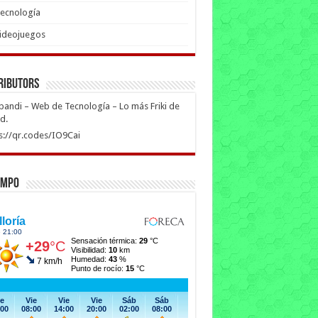
ecnología
ideojuegos
ributors
ipandi – Web de Tecnología – Lo más Friki de
ed.
s://qr.codes/IO9Cai
empo