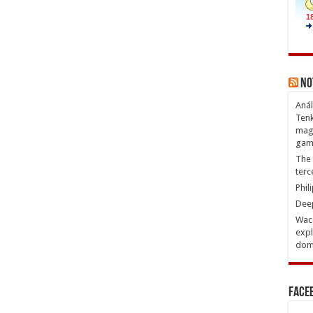
No
Anál
Tenk
magn
gam
The 
terc
Phil
Deep
Waco
expl
domi
Face