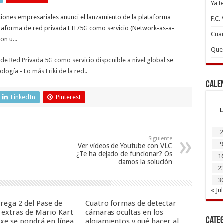
Ya t
iones empresariales anunci el lanzamiento de la plataforma
F.C.
ataforma de red privada LTE/5G como servicio (Network-as-a-
Cuan
on u...
Que 
de Red Privada 5G como servicio disponible a nivel global
se
logía - Lo más Friki de la red.
.
Cale
LinkedIn
Pinterest
L
2
Siguiente
9
Ver vídeos de Youtube con VLC
¿Te ha dejado de funcionar? Os
1
damos la solución
2
3
« Jul
trega 2 del Pase de
Cuatro formas de detectar
s extras de Mario Kart
cámaras ocultas en los
Cate
uxe se pondrá en línea
alojamientos y qué hacer al