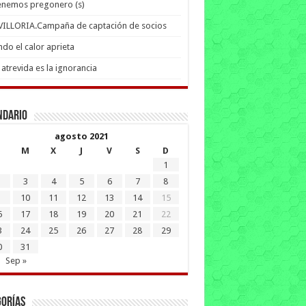
enemos pregonero (s)
 VILLORIA.Campaña de captación de socios
do el calor aprieta
atrevida es la ignorancia
ndario
agosto 2021
M
X
J
V
S
D
1
3
4
5
6
7
8
10
11
12
13
14
15
6
17
18
19
20
21
22
3
24
25
26
27
28
29
0
31
Sep »
gorías