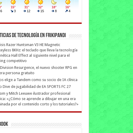
ticias de Tecnología en Frikipandi
isis Razer Huntsman V3 HE Magnetic
eyless 8KHz: el teclado que lleva la tecnología
ética Hall Effect al siguiente nivel para el
ing competitivo
Division Resurgence, el nuevo shooter RPG en
era persona gratuito
ips elige a Tandem como su socio de IA clínica
 Dive de jugabilidad de EA SPORTS FC 27
m y Mitch Leeuwe ilustrador profesional
ica: «¿Cómo se aprende a dibujar en una era
nada por el contenido corto y los tutoriales?»
book