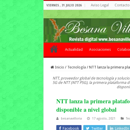
Aviso Legal
Contacto 
VIERNES , 31 JULIO 2026
Actualidad
Asociaciones
Colabo
Inicio
/
Tecnología
/
NTT lanza la primera pla
NTT, proveedor global de tecnología y solucio
5G de NTT (NTT P5G), la primera plataforma d
disponib
NTT lanza la primera plataf
disponible a nivel global
besanavilloria
17 agosto, 2021
Te
Facebook
Twitter
LinkedIn