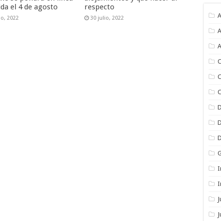
ida el 4 de agosto
respecto
A
io, 2022
30 julio, 2022
A
A
C
C
C
I
I
J