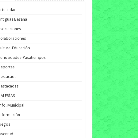
ctualidad
ntiguas Besana
sociaciones
olaboraciones
ultura-Educación
uriosidades-Pasatiempos
Deportes
Destacada
Destacadas
GALERÍAS
nfo. Municipal
nformación
Juegos
uventud