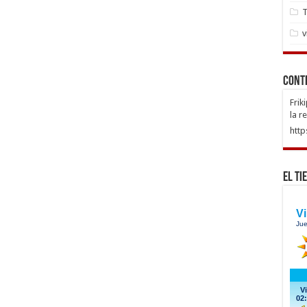
T
v
Cont
Frik
la r
http
El Ti