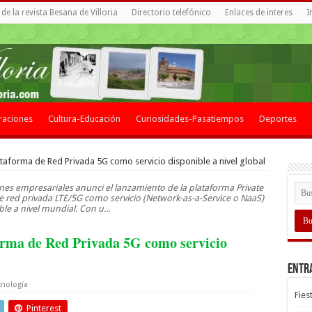
de la revista Besana de Villoria
Directorio telefónico
Enlaces de interes
I
raciones
Cultura-Educación
Curiosidades-Pasatiempos
Deportes
taforma de Red Privada 5G como servicio disponible a nivel global
nes empresariales anunci el lanzamiento de la plataforma Private
e red privada LTE/5G como servicio (Network-as-a-Service o NaaS)
le a nivel mundial. Con u...
orma de Red Privada 5G como servicio
Entr
cnología
Fies
Pinterest