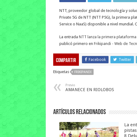
NTT, proveedor global de tecnología y soluc
Private 5G de NTT (NTT P5G), la primera pl
Service o NaaS) disponible a nivel mundial. C
La entrada
NTT lanza la primera plataforma 
publicó primero en
Frikipandi - Web de Tecno
Facebook
Twitter
Compartir
Etiquetas
FRIKIPANDI
Previo
AMANECE EN RIOLOBOS
Artículos relacionados
La en
pista
8 Del