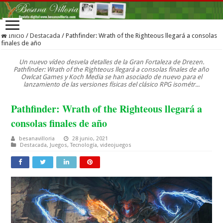
Inicio
/
Destacada
/
Pathfinder: Wrath of the Righteous llegará a consolas
finales de año
Un nuevo vídeo desvela detalles de la Gran Fortaleza de Drezen.
Pathfinder: Wrath of the Righteous llegará a consolas finales de año
Owlcat Games y Koch Media se han asociado de nuevo para el
lanzamiento de las versiones físicas del clásico RPG isométr...
Pathfinder: Wrath of the Righteous llegará a
consolas finales de año
besanavilloria
28 junio, 2021
Destacada
,
Juegos
,
Tecnología
,
videojuegos