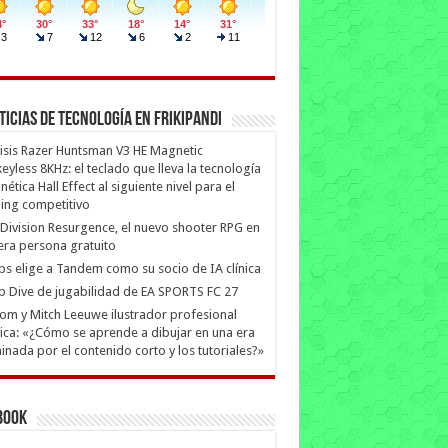
ticias de Tecnología en Frikipandi
isis Razer Huntsman V3 HE Magnetic
eyless 8KHz: el teclado que lleva la tecnología
ética Hall Effect al siguiente nivel para el
ing competitivo
Division Resurgence, el nuevo shooter RPG en
era persona gratuito
ips elige a Tandem como su socio de IA clínica
 Dive de jugabilidad de EA SPORTS FC 27
m y Mitch Leeuwe ilustrador profesional
ica: «¿Cómo se aprende a dibujar en una era
nada por el contenido corto y los tutoriales?»
book