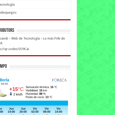
ecnología
ideojuegos
ributors
ipandi – Web de Tecnología – Lo más Friki de
ed.
s://qr.codes/IO9Cai
empo