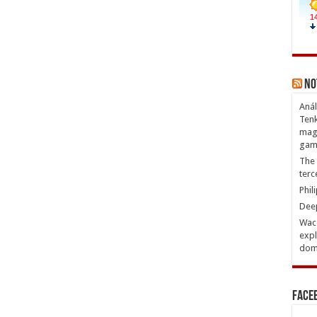
No
Anál
Tenk
magn
gam
The 
terc
Phil
Deep
Waco
expl
domi
Face