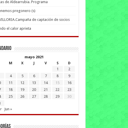
tas de Aldearrubia. Programa
enemos pregonero (s)
 VILLORIA.Campaña de captación de socios
do el calor aprieta
ndario
mayo 2021
M
X
J
V
S
D
1
2
4
5
6
7
8
9
0
11
12
13
14
15
16
7
18
19
20
21
22
23
4
25
26
27
28
29
30
1
r
Jun »
gorías