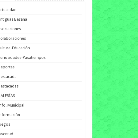
ctualidad
ntiguas Besana
sociaciones
olaboraciones
ultura-Educación
uriosidades-Pasatiempos
Deportes
Destacada
Destacadas
GALERÍAS
nfo. Municipal
nformación
Juegos
uventud