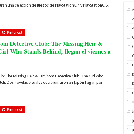
arán una selección de juegos de PlayStation®4 y PlayStation®5,
A
A
A
Pinterest
C
icom Detective Club: The Missing Heir &
C
irl Who Stands Behind, llegan el viernes a
C
ub: The Missing Heir & Famicom Detective Club: The Girl Who
tch. Dos novelas visuales que triunfaron en Japón llegan por
I
Pinterest
I
J