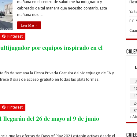
mañana en el centro de salud me ha indignado y
Fies
cabreado de tal manera que necesito contarlo. Esta
Ya t
mañana nos …
F.C.
Leer Mas »
Cuan
Pinterest
ultijugador por equipos inspirado en el
Cale
L
 fin de semana la Fiesta Privada Gratuita del videojuego de EA y
ofrece 9 días de acceso gratuito en todas las plataformas,
3
1
1
2
Pinterest
3
1 llegarán del 26 de mayo al 9 de junio
« Ab
Cate
ncia que las ofertas de Days of Play 2021 estarán activas desde el