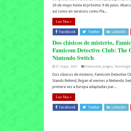
26 de mayo hasta el próximo 9 de junio. Abarc
así como en servicios como Pla...
Leer Mas »
Facebook
Twitter
LinkedIn
Dos clásicos de misterio, Fam
Famicom Detective Club: The G
Nintendo Switch
21 mayo, 2021
Destacada
,
Juegos
,
Tecnología
Dos clásicos de misterio, Famicom Detective Cl
Stands Behind, llegan el viernes a Nintendo Swi
primera vez a Europa adaptadas par...
Leer Mas »
Facebook
Twitter
LinkedIn