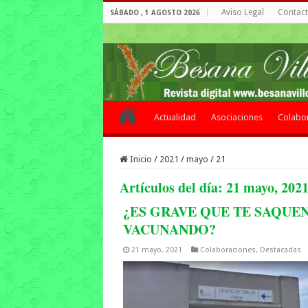
Aviso Legal
Contacto
SÁBADO , 1 AGOSTO 2026
Actualidad
Asociaciones
Colabo
Inicio
/
2021
/
mayo
/
21
Artículos del día:
21 mayo, 202
¿ES GRAVE QUE TE SAQUE
VACUNANDO?
21 mayo, 2021
Colaboraciones
,
Destacadas