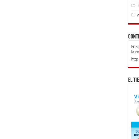
T
v
Cont
Frik
la r
http
El Ti