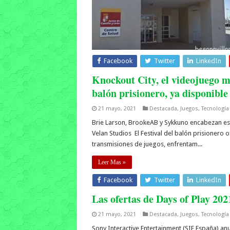
Facebook
Twitter
LinkedIn
Knockout City, el videojuego m
balón prisionero, ya disponible
21 mayo, 2021
Destacada
,
Juegos
,
Tecnología
Brie Larson, BrookeAB y Sykkuno encabezan este
Velan Studios El Festival del balón prisionero 
transmisiones de juegos, enfrentam...
Leer Mas »
Facebook
Twitter
LinkedIn
Las ofertas de Days of Play 202
21 mayo, 2021
Destacada
,
Juegos
,
Tecnología
Sony Interactive Entertainment (SIE España) anu