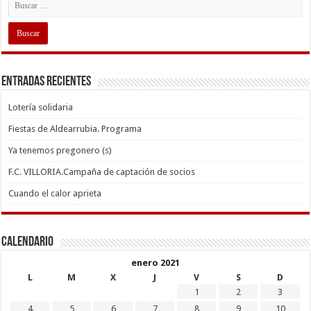
Entradas recientes
Lotería solidaria
Fiestas de Aldearrubia. Programa
Ya tenemos pregonero (s)
F.C. VILLORIA.Campaña de captación de socios
Cuando el calor aprieta
Calendario
enero 2021
L
M
X
J
V
S
D
1
2
3
4
5
6
7
8
9
10