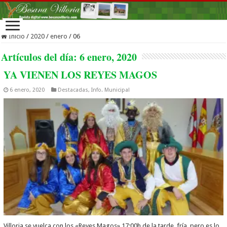
Inicio
/
2020
/
enero
/
06
Artículos del día:
6 enero, 2020
YA VIENEN LOS REYES MAGOS
6 enero, 2020
Destacadas
,
Info. Municipal
Villoria se vuelca con los «Reyes Magos» 17:00h de la tarde, fría, pero es lo