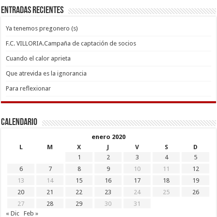
Entradas recientes
Ya tenemos pregonero (s)
F.C. VILLORIA.Campaña de captación de socios
Cuando el calor aprieta
Que atrevida es la ignorancia
Para reflexionar
Calendario
enero 2020
L
M
X
J
V
S
D
1
2
3
4
5
6
7
8
9
10
11
12
13
14
15
16
17
18
19
20
21
22
23
24
25
26
27
28
29
30
31
« Dic
Feb »