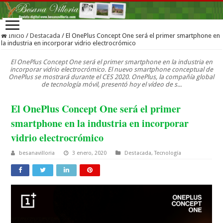
Inicio
/
Destacada
/
El OnePlus Concept One será el primer smartphone en
la industria en incorporar vidrio electrocrómico
El OnePlus Concept One será el primer smartphone en la industria en
incorporar vidrio electrocrómico. El nuevo smartphone conceptual de
OnePlus se mostrará durante el CES 2020. OnePlus, la compañía global
de tecnología móvil, presentó hoy el vídeo de s...
El OnePlus Concept One será el primer
smartphone en la industria en incorporar
vidrio electrocrómico
besanavilloria
3 enero, 2020
Destacada
,
Tecnología