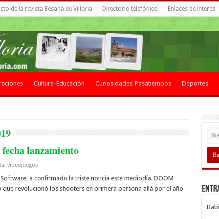
to de la revista Besana de Villoria
Directorio telefónico
Enlaces de interes
raciones
Cultura-Educación
Curiosidades-Pasatiempos
Deportes
019
 fecha lanzamiento
ía
,
videojuegos
 Software, a confirmado la triste noticia este mediodía. DOOM
Entr
 que revolucionó los shooters en primera persona allá por el año
Babi