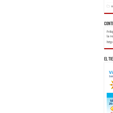
v
Cont
Frik
la r
http
El Ti