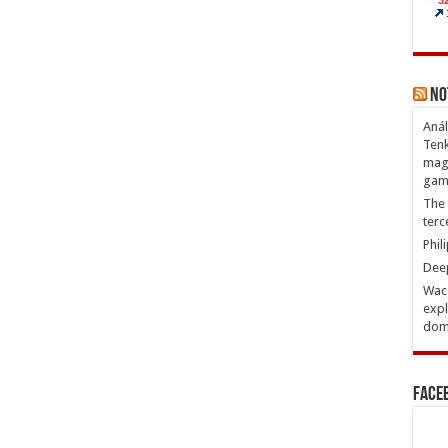
No
Anál
Tenk
magn
gam
The 
terc
Phil
Deep
Waco
expl
domi
Face