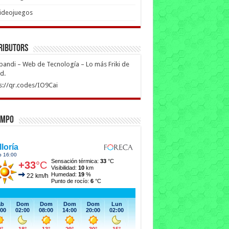
ideojuegos
ributors
ipandi – Web de Tecnología – Lo más Friki de
ed.
s://qr.codes/IO9Cai
empo