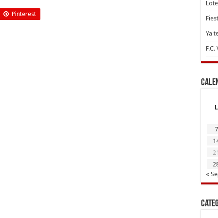
Lote
Pinterest
Fies
Ya t
F.C.
Cale
L
7
1
2
2
« S
Cate