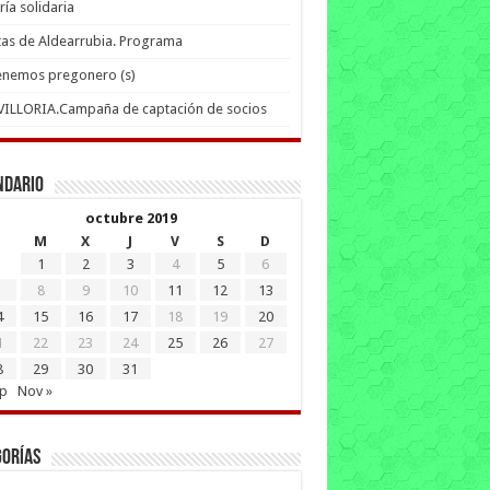
ría solidaria
tas de Aldearrubia. Programa
enemos pregonero (s)
 VILLORIA.Campaña de captación de socios
ndario
octubre 2019
M
X
J
V
S
D
1
2
3
4
5
6
8
9
10
11
12
13
4
15
16
17
18
19
20
1
22
23
24
25
26
27
8
29
30
31
ep
Nov »
gorías