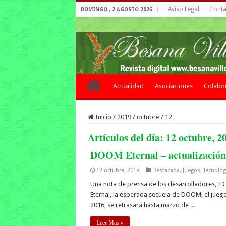
Aviso Legal
Contac
DOMINGO , 2 AGOSTO 2026
Actualidad
Asociaciones
Colabo
Inicio
/
2019
/
octubre
/
12
Artículos del día:
12 octubre, 2
DOOM Eternal – actualización
12 octubre, 2019
Destacada
,
Juegos
,
Tecnolog
Una nota de prensa de los desarrolladores, ID
Eternal, la esperada secuela de DOOM, el juego
2016, se retrasará hasta marzo de ...
Leer Mas »