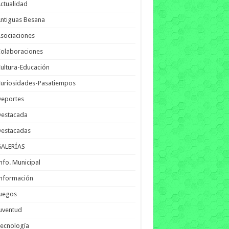
ctualidad
ntiguas Besana
sociaciones
olaboraciones
ultura-Educación
uriosidades-Pasatiempos
Deportes
Destacada
Destacadas
GALERÍAS
nfo. Municipal
nformación
Juegos
uventud
ecnología