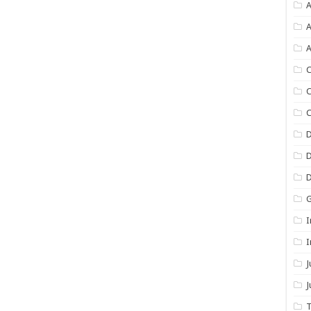
A
A
A
C
C
C
I
I
J
T