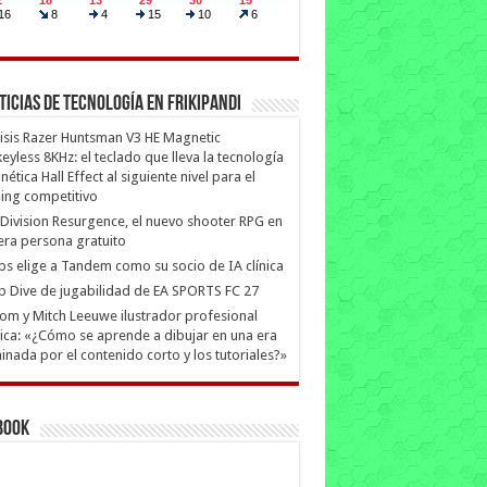
ticias de Tecnología en Frikipandi
isis Razer Huntsman V3 HE Magnetic
eyless 8KHz: el teclado que lleva la tecnología
ética Hall Effect al siguiente nivel para el
ing competitivo
Division Resurgence, el nuevo shooter RPG en
era persona gratuito
ips elige a Tandem como su socio de IA clínica
 Dive de jugabilidad de EA SPORTS FC 27
m y Mitch Leeuwe ilustrador profesional
ica: «¿Cómo se aprende a dibujar en una era
nada por el contenido corto y los tutoriales?»
book